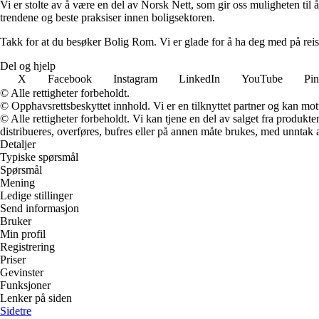
Vi er stolte av å være en del av Norsk Nett, som gir oss muligheten til å 
trendene og beste praksiser innen boligsektoren.
Takk for at du besøker Bolig Rom. Vi er glade for å ha deg med på reis
Del og hjelp
X
Facebook
Instagram
LinkedIn
YouTube
Pin
© Alle rettigheter forbeholdt.
© Opphavsrettsbeskyttet innhold. Vi er en tilknyttet partner og kan motta
© Alle rettigheter forbeholdt. Vi kan tjene en del av salget fra produk
distribueres, overføres, bufres eller på annen måte brukes, med unntak av
Detaljer
Typiske spørsmål
Spørsmål
Mening
Ledige stillinger
Send informasjon
Bruker
Min profil
Registrering
Priser
Gevinster
Funksjoner
Lenker på siden
Sidetre