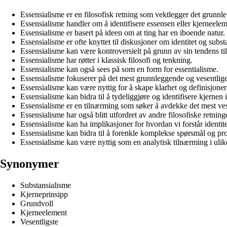
Essensialisme er en filosofisk retning som vektlegger det grunnl
Essensialisme handler om å identifisere essensen eller kjerneeleme
Essensialisme er basert på ideen om at ting har en iboende natur.
Essensialisme er ofte knyttet til diskusjoner om identitet og subst
Essensialisme kan være kontroversielt på grunn av sin tendens t
Essensialisme har røtter i klassisk filosofi og tenkning.
Essensialisme kan også sees på som en form for essentialisme.
Essensialisme fokuserer på det mest grunnleggende og vesentlige 
Essensialisme kan være nyttig for å skape klarhet og definisjoner 
Essensialisme kan bidra til å tydeliggjøre og identifisere kjernen
Essensialisme er en tilnærming som søker å avdekke det mest ves
Essensialisme har også blitt utfordret av andre filosofiske retni
Essensialisme kan ha implikasjoner for hvordan vi forstår identi
Essensialisme kan bidra til å forenkle komplekse spørsmål og pro
Essensialisme kan være nyttig som en analytisk tilnærming i ulike
Synonymer
Substansialisme
Kjerneprinsipp
Grundvoll
Kjerneelement
Vesentligste