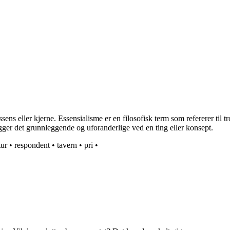
ens eller kjerne. Essensialisme er en filosofisk term som refererer til t
ger det grunnleggende og uforanderlige ved en ting eller konsept.
tur
•
respondent
•
tavern
•
pri
•