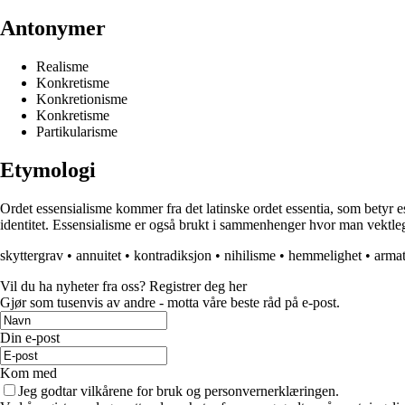
Antonymer
Realisme
Konkretisme
Konkretionisme
Konkretisme
Partikularisme
Etymologi
Ordet essensialisme kommer fra det latinske ordet essentia, som betyr ess
identitet. Essensialisme er også brukt i sammenhenger hvor man vektleg
skyttergrav
•
annuitet
•
kontradiksjon
•
nihilisme
•
hemmelighet
•
arma
Vil du ha nyheter fra oss? Registrer deg her
Gjør som tusenvis av andre - motta våre beste råd på e-post.
Din e-post
Kom med
Jeg godtar vilkårene for bruk og personvernerklæringen.