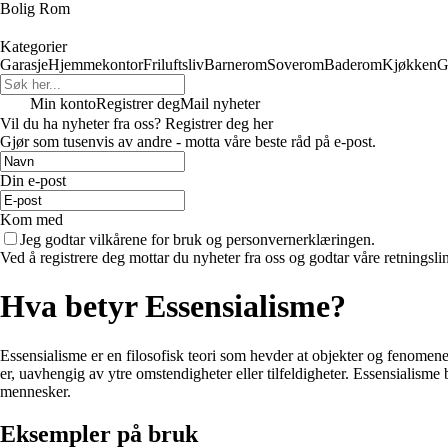
Bolig Rom
Kategorier
Garasje
Hjemmekontor
Friluftsliv
Barnerom
Soverom
Baderom
Kjøkken
G
Min konto
Registrer deg
Mail nyheter
Vil du ha nyheter fra oss? Registrer deg her
Gjør som tusenvis av andre - motta våre beste råd på e-post.
Din e-post
Kom med
Jeg godtar vilkårene for bruk og personvernerklæringen.
Ved å registrere deg mottar du nyheter fra oss og godtar våre retningsli
Hva betyr Essensialisme?
Essensialisme er en filosofisk teori som hevder at objekter og fenomener
er, uavhengig av ytre omstendigheter eller tilfeldigheter. Essensialisme 
mennesker.
Eksempler på bruk