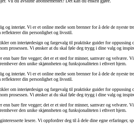
njer. Vil du avslutte abonnementet? Det kan du enkelt gjøre.
og interiør. Vi er et online medie som brenner for å dele de nyeste tren
reflekterer din personlighet og livsstil.
tikler om interiørdesign og fargevalg til praktiske guider for oppussing
m prosessen. Vi ønsker at du skal føle deg trygg i dine valg og inspirert 
 mer enn bare fire vegger; det er et sted for minner, samvær og velvære.
 fremhever den unike skjønnheten og funksjonaliteten i ethvert hjem.
og interiør. Vi er et online medie som brenner for å dele de nyeste tren
reflekterer din personlighet og livsstil.
tikler om interiørdesign og fargevalg til praktiske guider for oppussing
m prosessen. Vi ønsker at du skal føle deg trygg i dine valg og inspirert 
 mer enn bare fire vegger; det er et sted for minner, samvær og velvære.
 fremhever den unike skjønnheten og funksjonaliteten i ethvert hjem.
liginteresserte lesere. Vi oppfordrer deg til å dele dine egne erfaringe