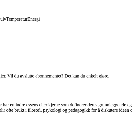
ulv
Temperatur
Energi
njer. Vil du avslutte abonnementet? Det kan du enkelt gjøre.
 har en indre essens eller kjerne som definerer deres grunnleggende egen
blir ofte brukt i filosofi, psykologi og pedagogikk for å diskutere ideen 