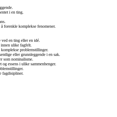
eggende.
ntet i en ting.
ans.
il å forenkle komplekse fenomener.
ved en ting eller en idé.
innen ulike fagfelt.
 i komplekse problemstillinger.
entlige eller grunnleggende i en sak.
nger som nominalisme.
tet og essens i ulike sammenhenger.
blemstillinger.
 fagdisipliner.