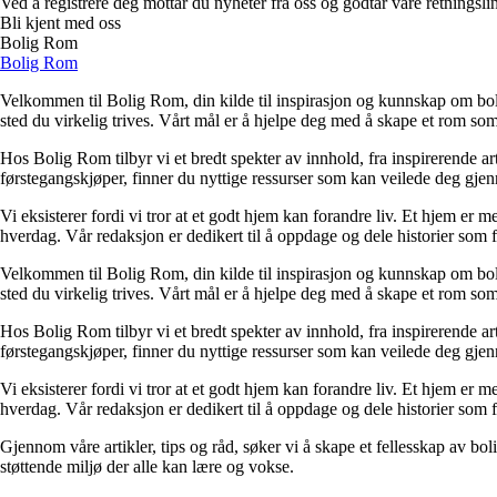
Ved å registrere deg mottar du nyheter fra oss og godtar våre retningsli
Bli kjent med oss
Bolig Rom
Bolig Rom
Velkommen til Bolig Rom, din kilde til inspirasjon og kunnskap om bolig 
sted du virkelig trives. Vårt mål er å hjelpe deg med å skape et rom som 
Hos Bolig Rom tilbyr vi et bredt spekter av innhold, fra inspirerende ar
førstegangskjøper, finner du nyttige ressurser som kan veilede deg gjenno
Vi eksisterer fordi vi tror at et godt hjem kan forandre liv. Et hjem er
hverdag. Vår redaksjon er dedikert til å oppdage og dele historier som
Velkommen til Bolig Rom, din kilde til inspirasjon og kunnskap om bolig 
sted du virkelig trives. Vårt mål er å hjelpe deg med å skape et rom som 
Hos Bolig Rom tilbyr vi et bredt spekter av innhold, fra inspirerende ar
førstegangskjøper, finner du nyttige ressurser som kan veilede deg gjenno
Vi eksisterer fordi vi tror at et godt hjem kan forandre liv. Et hjem er
hverdag. Vår redaksjon er dedikert til å oppdage og dele historier som
Gjennom våre artikler, tips og råd, søker vi å skape et fellesskap av bo
støttende miljø der alle kan lære og vokse.