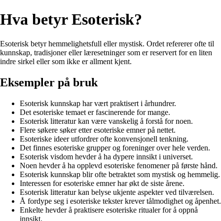
Hva betyr Esoterisk?
Esoterisk betyr hemmelighetsfull eller mystisk. Ordet refererer ofte til
kunnskap, tradisjoner eller læresetninger som er reservert for en liten
indre sirkel eller som ikke er allment kjent.
Eksempler på bruk
Esoterisk kunnskap har vært praktisert i århundrer.
Det esoteriske temaet er fascinerende for mange.
Esoterisk litteratur kan være vanskelig å forstå for noen.
Flere søkere søker etter esoteriske emner på nettet.
Esoteriske ideer utfordrer ofte konvensjonell tenkning.
Det finnes esoteriske grupper og foreninger over hele verden.
Esoterisk visdom hevder å ha dypere innsikt i universet.
Noen hevder å ha opplevd esoteriske fenomener på første hånd.
Esoterisk kunnskap blir ofte betraktet som mystisk og hemmelig.
Interessen for esoteriske emner har økt de siste årene.
Esoterisk litteratur kan belyse ukjente aspekter ved tilværelsen.
Å fordype seg i esoteriske tekster krever tålmodighet og åpenhet.
Enkelte hevder å praktisere esoteriske ritualer for å oppnå
innsikt.