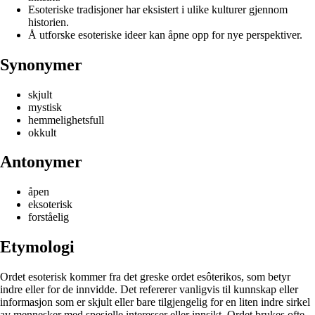
Esoteriske tradisjoner har eksistert i ulike kulturer gjennom
historien.
Å utforske esoteriske ideer kan åpne opp for nye perspektiver.
Synonymer
skjult
mystisk
hemmelighetsfull
okkult
Antonymer
åpen
eksoterisk
forståelig
Etymologi
Ordet esoterisk kommer fra det greske ordet esôterikos, som betyr
indre eller for de innvidde. Det refererer vanligvis til kunnskap eller
informasjon som er skjult eller bare tilgjengelig for en liten indre sirkel
av mennesker med spesielle interesser eller innsikt. Ordet brukes ofte