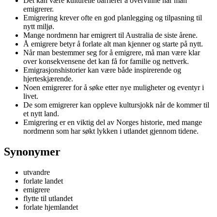
Det kan være kulturelle barrierer å overvinne når man
emigrerer.
Emigrering krever ofte en god planlegging og tilpasning til
nytt miljø.
Mange nordmenn har emigrert til Australia de siste årene.
Å emigrere betyr å forlate alt man kjenner og starte på nytt.
Når man bestemmer seg for å emigrere, må man være klar
over konsekvensene det kan få for familie og nettverk.
Emigrasjonshistorier kan være både inspirerende og
hjerteskjærende.
Noen emigrerer for å søke etter nye muligheter og eventyr i
livet.
De som emigrerer kan oppleve kultursjokk når de kommer til
et nytt land.
Emigrering er en viktig del av Norges historie, med mange
nordmenn som har søkt lykken i utlandet gjennom tidene.
Synonymer
utvandre
forlate landet
emigrere
flytte til utlandet
forlate hjemlandet