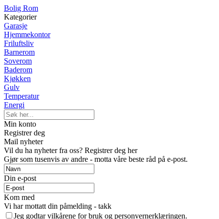
Bolig Rom
Kategorier
Garasje
Hjemmekontor
Friluftsliv
Barnerom
Soverom
Baderom
Kjøkken
Gulv
Temperatur
Energi
Min konto
Registrer deg
Mail nyheter
Vil du ha nyheter fra oss? Registrer deg her
Gjør som tusenvis av andre - motta våre beste råd på e-post.
Din e-post
Kom med
Vi har mottatt din påmelding - takk
Jeg godtar vilkårene for bruk og personvernerklæringen.