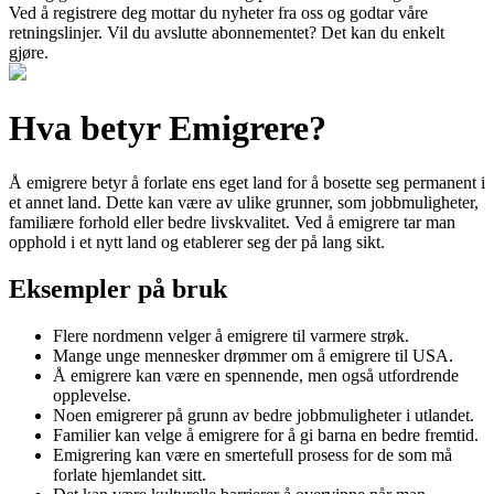
Ved å registrere deg mottar du nyheter fra oss og godtar våre
retningslinjer. Vil du avslutte abonnementet? Det kan du enkelt
gjøre.
Hva betyr Emigrere?
Å emigrere betyr å forlate ens eget land for å bosette seg permanent i
et annet land. Dette kan være av ulike grunner, som jobbmuligheter,
familiære forhold eller bedre livskvalitet. Ved å emigrere tar man
opphold i et nytt land og etablerer seg der på lang sikt.
Eksempler på bruk
Flere nordmenn velger å emigrere til varmere strøk.
Mange unge mennesker drømmer om å emigrere til USA.
Å emigrere kan være en spennende, men også utfordrende
opplevelse.
Noen emigrerer på grunn av bedre jobbmuligheter i utlandet.
Familier kan velge å emigrere for å gi barna en bedre fremtid.
Emigrering kan være en smertefull prosess for de som må
forlate hjemlandet sitt.