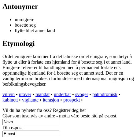
Antonymer
immigrere
bosette seg
flytte til et annet land
Etymologi
Ordet emigrere kommer fra det latinske ordet emigrare, som betyr å
flytte ut eller å forlate ens hjemland for å bosette seg i et annet land.
Emigrere refererer til handlingen med å permanent forlate ens
opprinnelige hjemland for å bosette seg et annet sted. Det er en
vanlig term som brukes i forbindelse med internasjonal migrasjon og
befolkningsbevegelser.
villvin
•
utover
•
mandat
•
underbar
•
svoger
•
palindromisk
•
kabinett
•
vigilante
•
iterasjon
•
prospekt
•
Vil du ha nyheter fra oss? Registrer deg her
Gjør som tusenvis av andre - motta våre beste råd på e-post.
Din e-post