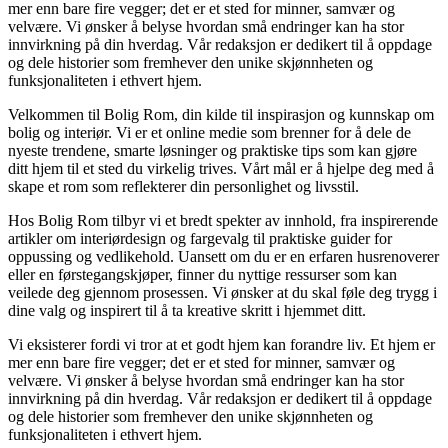
mer enn bare fire vegger; det er et sted for minner, samvær og
velvære. Vi ønsker å belyse hvordan små endringer kan ha stor
innvirkning på din hverdag. Vår redaksjon er dedikert til å oppdage
og dele historier som fremhever den unike skjønnheten og
funksjonaliteten i ethvert hjem.
Velkommen til Bolig Rom, din kilde til inspirasjon og kunnskap om
bolig og interiør. Vi er et online medie som brenner for å dele de
nyeste trendene, smarte løsninger og praktiske tips som kan gjøre
ditt hjem til et sted du virkelig trives. Vårt mål er å hjelpe deg med å
skape et rom som reflekterer din personlighet og livsstil.
Hos Bolig Rom tilbyr vi et bredt spekter av innhold, fra inspirerende
artikler om interiørdesign og fargevalg til praktiske guider for
oppussing og vedlikehold. Uansett om du er en erfaren husrenoverer
eller en førstegangskjøper, finner du nyttige ressurser som kan
veilede deg gjennom prosessen. Vi ønsker at du skal føle deg trygg i
dine valg og inspirert til å ta kreative skritt i hjemmet ditt.
Vi eksisterer fordi vi tror at et godt hjem kan forandre liv. Et hjem er
mer enn bare fire vegger; det er et sted for minner, samvær og
velvære. Vi ønsker å belyse hvordan små endringer kan ha stor
innvirkning på din hverdag. Vår redaksjon er dedikert til å oppdage
og dele historier som fremhever den unike skjønnheten og
funksjonaliteten i ethvert hjem.