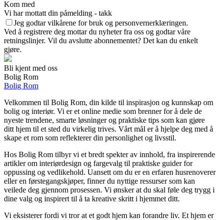
Kom med
Vi har mottatt din påmelding - takk
Jeg godtar vilkårene for bruk og personvernerklæringen.
Ved å registrere deg mottar du nyheter fra oss og godtar våre
retningslinjer. Vil du avslutte abonnementet? Det kan du enkelt
gjøre.
Bli kjent med oss
Bolig Rom
Bolig Rom
Velkommen til Bolig Rom, din kilde til inspirasjon og kunnskap om
bolig og interiør. Vi er et online medie som brenner for å dele de
nyeste trendene, smarte løsninger og praktiske tips som kan gjøre
ditt hjem til et sted du virkelig trives. Vårt mål er å hjelpe deg med å
skape et rom som reflekterer din personlighet og livsstil.
Hos Bolig Rom tilbyr vi et bredt spekter av innhold, fra inspirerende
artikler om interiørdesign og fargevalg til praktiske guider for
oppussing og vedlikehold. Uansett om du er en erfaren husrenoverer
eller en førstegangskjøper, finner du nyttige ressurser som kan
veilede deg gjennom prosessen. Vi ønsker at du skal føle deg trygg i
dine valg og inspirert til å ta kreative skritt i hjemmet ditt.
Vi eksisterer fordi vi tror at et godt hjem kan forandre liv. Et hjem er