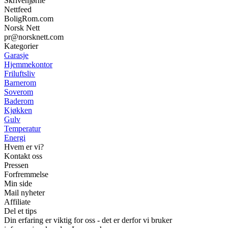
Skrivehjørne
Nettfeed
BoligRom.com
Norsk Nett
pr@norsknett.com
Kategorier
Garasje
Hjemmekontor
Friluftsliv
Barnerom
Soverom
Baderom
Kjøkken
Gulv
Temperatur
Energi
Hvem er vi?
Kontakt oss
Pressen
Forfremmelse
Min side
Mail nyheter
Affiliate
Del et tips
Din erfaring er viktig for oss - det er derfor vi bruker