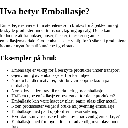
Hva betyr Emballasje?
Emballasje refererer til materialene som brukes for å pakke inn og
beskytte produkter under transport, lagring og salg. Dette kan
inkludere alt fra bokser, poser, flasker, til esker og annet
emballasjemateriale. God emballasje er viktig for å sikre at produktene
kommer trygt frem til kundene i god stand.
Eksempler på bruk
Emballasje er viktig for å beskytte produkter under transport.
Gjenvinning av emballasje er bra for miljøet.
Når du handler matvarer, bør du være oppmerksom på
emballasjen.
Norsk lov stiller krav til resirkulering av emballasje.
Hvilken type emballasje er best egnet for dette produktet?
Emballasje kan være laget av plast, papir, glass eller metall.
Noen produsenter velger å bruke miljøvennlig emballasje.
Emballasje med pant oppfordrer til resirkulering.
Hvordan kan vi redusere bruken av unødvendig emballasje?
Emballasje med for mye luft tar unødvendig mye plass under
frakt.