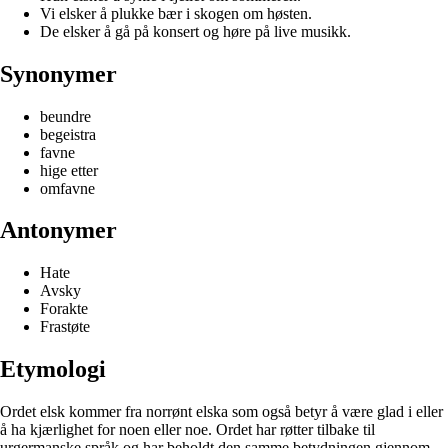
Vi elsker å plukke bær i skogen om høsten.
De elsker å gå på konsert og høre på live musikk.
Synonymer
beundre
begeistra
favne
hige etter
omfavne
Antonymer
Hate
Avsky
Forakte
Frastøte
Etymologi
Ordet elsk kommer fra norrønt elska som også betyr å være glad i eller
å ha kjærlighet for noen eller noe. Ordet har røtter tilbake til
urgermanske språk og har beholdt den samme betydningen gjennom