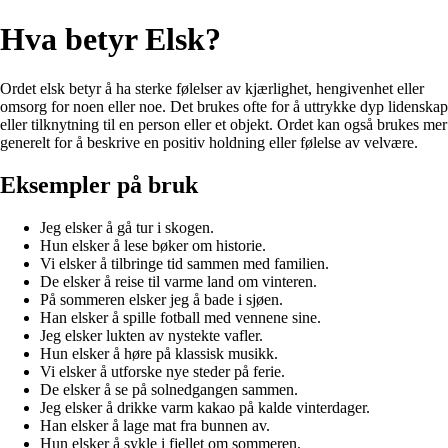
Hva betyr Elsk?
Ordet elsk betyr å ha sterke følelser av kjærlighet, hengivenhet eller
omsorg for noen eller noe. Det brukes ofte for å uttrykke dyp lidenskap
eller tilknytning til en person eller et objekt. Ordet kan også brukes mer
generelt for å beskrive en positiv holdning eller følelse av velvære.
Eksempler på bruk
Jeg elsker å gå tur i skogen.
Hun elsker å lese bøker om historie.
Vi elsker å tilbringe tid sammen med familien.
De elsker å reise til varme land om vinteren.
På sommeren elsker jeg å bade i sjøen.
Han elsker å spille fotball med vennene sine.
Jeg elsker lukten av nystekte vafler.
Hun elsker å høre på klassisk musikk.
Vi elsker å utforske nye steder på ferie.
De elsker å se på solnedgangen sammen.
Jeg elsker å drikke varm kakao på kalde vinterdager.
Han elsker å lage mat fra bunnen av.
Hun elsker å sykle i fjellet om sommeren.