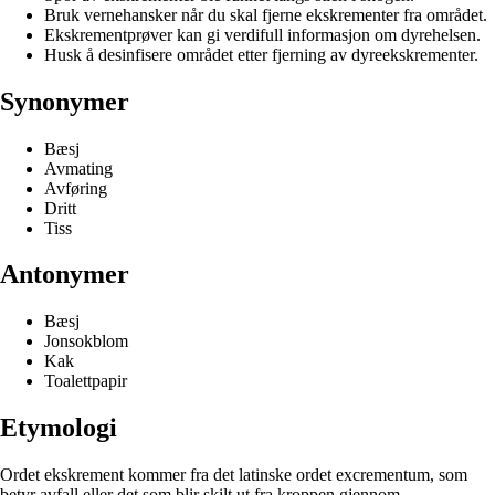
Bruk vernehansker når du skal fjerne ekskrementer fra området.
Ekskrementprøver kan gi verdifull informasjon om dyrehelsen.
Husk å desinfisere området etter fjerning av dyreekskrementer.
Synonymer
Bæsj
Avmating
Avføring
Dritt
Tiss
Antonymer
Bæsj
Jonsokblom
Kak
Toalettpapir
Etymologi
Ordet ekskrement kommer fra det latinske ordet excrementum, som
betyr avfall eller det som blir skilt ut fra kroppen gjennom