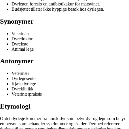
Dyrlegen foreslo en antibiotikakur for marsvinet.
Budsjettet tillater ikke hyppige besøk hos dyrlegen.
Synonymer
Veterinær
Dyredoktor
Dyrelege
Animal lege
Antonymer
Veterinær
Dyrlegesenter
Kjæledyrlege
Dyreklinikk
Veterinærpraksis
Etymologi
Ordet dyrlege kommer fra norsk dyr som betyr dyr og lege som betyr
en person som behandler sykdommer og skader. Dermed refererer
dyrlege til en person som behandler sykdommer og skader hos dyr.