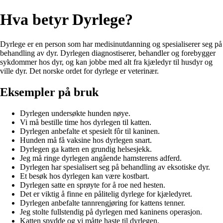
Hva betyr Dyrlege?
Dyrlege er en person som har medisinutdanning og spesialiserer seg på
behandling av dyr. Dyrlegen diagnostiserer, behandler og forebygger
sykdommer hos dyr, og kan jobbe med alt fra kjæledyr til husdyr og
ville dyr. Det norske ordet for dyrlege er veterinær.
Eksempler på bruk
Dyrlegen undersøkte hunden nøye.
Vi må bestille time hos dyrlegen til katten.
Dyrlegen anbefalte et spesielt fôr til kaninen.
Hunden må få vaksine hos dyrlegen snart.
Dyrlegen ga katten en grundig helsesjekk.
Jeg må ringe dyrlegen angående hamsterens adferd.
Dyrlegen har spesialisert seg på behandling av eksotiske dyr.
Et besøk hos dyrlegen kan være kostbart.
Dyrlegen satte en sprøyte for å roe ned hesten.
Det er viktig å finne en pålitelig dyrlege for kjæledyret.
Dyrlegen anbefalte tannrengjøring for kattens tenner.
Jeg stolte fullstendig på dyrlegen med kaninens operasjon.
Katten spydde og vi måtte haste til dyrlegen.