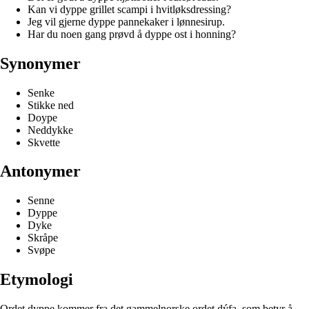
Kan vi dyppe grillet scampi i hvitløksdressing?
Jeg vil gjerne dyppe pannekaker i lønnesirup.
Har du noen gang prøvd å dyppe ost i honning?
Synonymer
Senke
Stikke ned
Doype
Neddykke
Skvette
Antonymer
Senne
Dyppe
Dyke
Skråpe
Svøpe
Etymologi
Ordet dyppe kommer fra det gammelnorske ordet dýfa, som betyr å