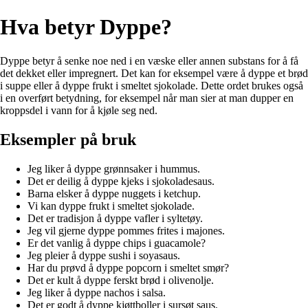
Hva betyr Dyppe?
Dyppe betyr å senke noe ned i en væske eller annen substans for å få
det dekket eller impregnert. Det kan for eksempel være å dyppe et brød
i suppe eller å dyppe frukt i smeltet sjokolade. Dette ordet brukes også
i en overført betydning, for eksempel når man sier at man dupper en
kroppsdel i vann for å kjøle seg ned.
Eksempler på bruk
Jeg liker å dyppe grønnsaker i hummus.
Det er deilig å dyppe kjeks i sjokoladesaus.
Barna elsker å dyppe nuggets i ketchup.
Vi kan dyppe frukt i smeltet sjokolade.
Det er tradisjon å dyppe vafler i syltetøy.
Jeg vil gjerne dyppe pommes frites i majones.
Er det vanlig å dyppe chips i guacamole?
Jeg pleier å dyppe sushi i soyasaus.
Har du prøvd å dyppe popcorn i smeltet smør?
Det er kult å dyppe ferskt brød i olivenolje.
Jeg liker å dyppe nachos i salsa.
Det er godt å dyppe kjøttboller i sursøt saus.