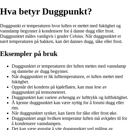
Hva betyr Duggpunkt?
Duggpunkt er temperaturen hvor luften er mettet med fuktighet og
vanndamp begynner å kondensere for å danne dugg eller frost.
Duggpunktet måles vanligvis i grader Celsius. Når duggpunktet er
nært temperaturen på bakken, kan det dannes dugg, tåke eller frost.
Eksempler på bruk
Duggpunktet er temperaturen der luften mettes med vanndamp
og dannelse av dugg begynner.
Når duggpunktet er lik lufttemperaturen, er luften mettet med
fuktighet.
Oppstår det kondens på kjøleflaten, kan man lese av
duggpunktet på termometeret.
Duggpunktet kan variere avhengig av lufttrykk og luftfuktighet.
Å kjenne duggpunktet kan være nyttig for å forutsi dugg eller
rim.
Når duggpunktet synker, kan faren for tåke eller frost øke.
Duggpunktet angir hvilken temperatur luften må avkjøles til for
å kondensere vanndampen.
Det kan være gunstig å vite duggpunktet ved måling av