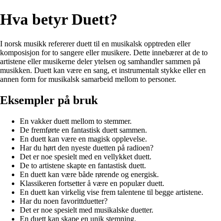
Hva betyr Duett?
I norsk musikk refererer duett til en musikalsk opptreden eller
komposisjon for to sangere eller musikere. Dette innebærer at de to
artistene eller musikerne deler ytelsen og samhandler sammen på
musikken. Duett kan være en sang, et instrumentalt stykke eller en
annen form for musikalsk samarbeid mellom to personer.
Eksempler på bruk
En vakker duett mellom to stemmer.
De fremførte en fantastisk duett sammen.
En duett kan være en magisk opplevelse.
Har du hørt den nyeste duetten på radioen?
Det er noe spesielt med en vellykket duett.
De to artistene skapte en fantastisk duett.
En duett kan være både rørende og energisk.
Klassikeren fortsetter å være en populær duett.
En duett kan virkelig vise frem talentene til begge artistene.
Har du noen favorittduetter?
Det er noe spesielt med musikalske duetter.
En duett kan skape en unik stemning.