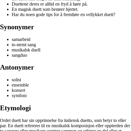
Duettene deres er alltid en fryd å høre på.
En magisk duett som berører hjertet.
Har du noen gode tips for å fremføre en vellykket duett?
Synonymer
samarbeid
to-stemt sang
musikalsk duell
sangduo
Antonymer
solist
ensemble
konsert
symfoni
Etymologi
Ordet duett har sin opprinnelse fra italiensk duetto, som betyr to eller
par. En duett refererer til en musikalsk komposisjon eller opptreden der
to sangere eller musikere opptrer sammen og utfører en del eller et