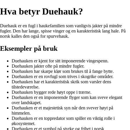
Hva betyr Duehauk?
Duehauk er en fugl i haukefamilien som vanligvis jakter på mindre
fugler. Den har lange, spisse vinger og en karakteristisk lang hale. På
norsk kalles den også for spurvehauk.
Eksempler på bruk
Duehauken er kjent for sitt imponerende vingespenn.
Duehauken jakter ofte på mindre fugler.
Duehauken har skarpe klør som brukes til å fange bytte.
Duehauken er en rovfugl som trives i skogrike områder.
Duehauken har et karakteristisk skrik som varsler dens
tilstedeværelse.
Duehauken bygger rede høyt oppe i trærne.
Duehauken er en imponerende flyger som kan sveve elegant
over landskapet.
Duehauken er et majestetisk syn når den svever høyt på
himmelen.
Duehauken er en toppredator som spiller en viktig rolle i
økosystemet.
Duehauken er et symbol på styrke og frihet i norsk