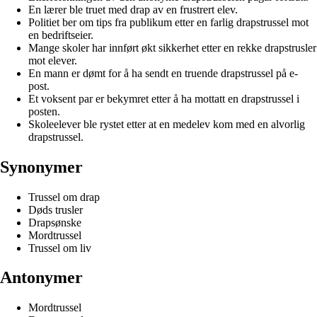
En lærer ble truet med drap av en frustrert elev.
Politiet ber om tips fra publikum etter en farlig drapstrussel mot
en bedriftseier.
Mange skoler har innført økt sikkerhet etter en rekke drapstrusler
mot elever.
En mann er dømt for å ha sendt en truende drapstrussel på e-
post.
Et voksent par er bekymret etter å ha mottatt en drapstrussel i
posten.
Skoleelever ble rystet etter at en medelev kom med en alvorlig
drapstrussel.
Synonymer
Trussel om drap
Døds trusler
Drapsønske
Mordtrussel
Trussel om liv
Antonymer
Mordtrussel