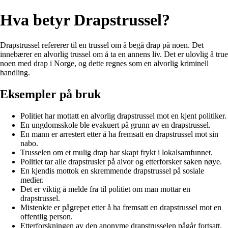
Hva betyr Drapstrussel?
Drapstrussel refererer til en trussel om å begå drap på noen. Det
innebærer en alvorlig trussel om å ta en annens liv. Det er ulovlig å true
noen med drap i Norge, og dette regnes som en alvorlig kriminell
handling.
Eksempler på bruk
Politiet har mottatt en alvorlig drapstrussel mot en kjent politiker.
En ungdomsskole ble evakuert på grunn av en drapstrussel.
En mann er arrestert etter å ha fremsatt en drapstrussel mot sin
nabo.
Trusselen om et mulig drap har skapt frykt i lokalsamfunnet.
Politiet tar alle drapstrusler på alvor og etterforsker saken nøye.
En kjendis mottok en skremmende drapstrussel på sosiale
medier.
Det er viktig å melde fra til politiet om man mottar en
drapstrussel.
Mistenkte er pågrepet etter å ha fremsatt en drapstrussel mot en
offentlig person.
Etterforskningen av den anonyme drapstrusselen pågår fortsatt.