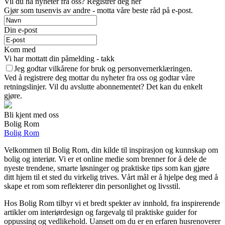
Vil du ha nyheter fra oss? Registrer deg her
Gjør som tusenvis av andre - motta våre beste råd på e-post.
Din e-post
Kom med
Vi har mottatt din påmelding - takk
Jeg godtar vilkårene for bruk og personvernerklæringen.
Ved å registrere deg mottar du nyheter fra oss og godtar våre
retningslinjer. Vil du avslutte abonnementet? Det kan du enkelt
gjøre.
Bli kjent med oss
Bolig Rom
Bolig Rom
Velkommen til Bolig Rom, din kilde til inspirasjon og kunnskap om
bolig og interiør. Vi er et online medie som brenner for å dele de
nyeste trendene, smarte løsninger og praktiske tips som kan gjøre
ditt hjem til et sted du virkelig trives. Vårt mål er å hjelpe deg med å
skape et rom som reflekterer din personlighet og livsstil.
Hos Bolig Rom tilbyr vi et bredt spekter av innhold, fra inspirerende
artikler om interiørdesign og fargevalg til praktiske guider for
oppussing og vedlikehold. Uansett om du er en erfaren husrenoverer