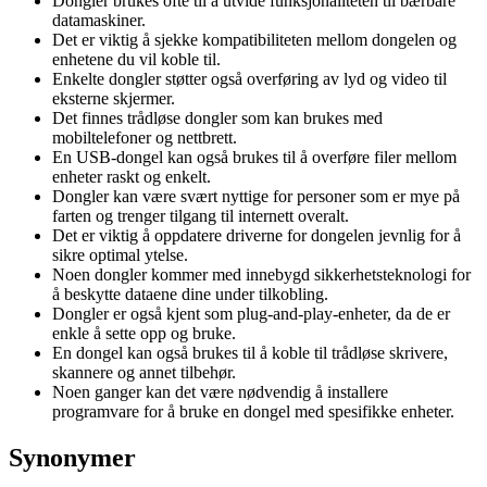
Dongler brukes ofte til å utvide funksjonaliteten til bærbare
datamaskiner.
Det er viktig å sjekke kompatibiliteten mellom dongelen og
enhetene du vil koble til.
Enkelte dongler støtter også overføring av lyd og video til
eksterne skjermer.
Det finnes trådløse dongler som kan brukes med
mobiltelefoner og nettbrett.
En USB-dongel kan også brukes til å overføre filer mellom
enheter raskt og enkelt.
Dongler kan være svært nyttige for personer som er mye på
farten og trenger tilgang til internett overalt.
Det er viktig å oppdatere driverne for dongelen jevnlig for å
sikre optimal ytelse.
Noen dongler kommer med innebygd sikkerhetsteknologi for
å beskytte dataene dine under tilkobling.
Dongler er også kjent som plug-and-play-enheter, da de er
enkle å sette opp og bruke.
En dongel kan også brukes til å koble til trådløse skrivere,
skannere og annet tilbehør.
Noen ganger kan det være nødvendig å installere
programvare for å bruke en dongel med spesifikke enheter.
Synonymer