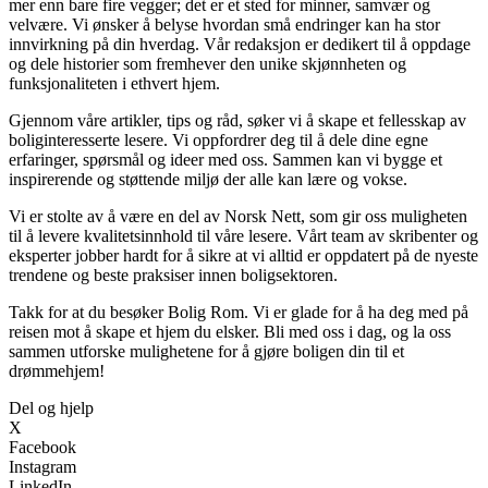
mer enn bare fire vegger; det er et sted for minner, samvær og
velvære. Vi ønsker å belyse hvordan små endringer kan ha stor
innvirkning på din hverdag. Vår redaksjon er dedikert til å oppdage
og dele historier som fremhever den unike skjønnheten og
funksjonaliteten i ethvert hjem.
Gjennom våre artikler, tips og råd, søker vi å skape et fellesskap av
boliginteresserte lesere. Vi oppfordrer deg til å dele dine egne
erfaringer, spørsmål og ideer med oss. Sammen kan vi bygge et
inspirerende og støttende miljø der alle kan lære og vokse.
Vi er stolte av å være en del av Norsk Nett, som gir oss muligheten
til å levere kvalitetsinnhold til våre lesere. Vårt team av skribenter og
eksperter jobber hardt for å sikre at vi alltid er oppdatert på de nyeste
trendene og beste praksiser innen boligsektoren.
Takk for at du besøker Bolig Rom. Vi er glade for å ha deg med på
reisen mot å skape et hjem du elsker. Bli med oss i dag, og la oss
sammen utforske mulighetene for å gjøre boligen din til et
drømmehjem!
Del og hjelp
X
Facebook
Instagram
LinkedIn