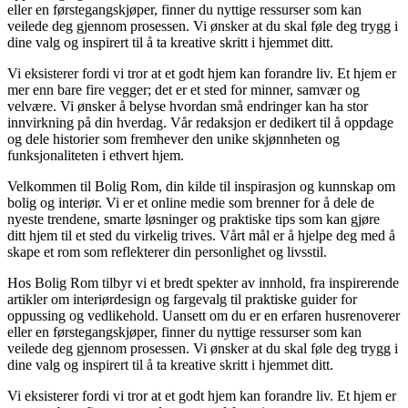
eller en førstegangskjøper, finner du nyttige ressurser som kan
veilede deg gjennom prosessen. Vi ønsker at du skal føle deg trygg i
dine valg og inspirert til å ta kreative skritt i hjemmet ditt.
Vi eksisterer fordi vi tror at et godt hjem kan forandre liv. Et hjem er
mer enn bare fire vegger; det er et sted for minner, samvær og
velvære. Vi ønsker å belyse hvordan små endringer kan ha stor
innvirkning på din hverdag. Vår redaksjon er dedikert til å oppdage
og dele historier som fremhever den unike skjønnheten og
funksjonaliteten i ethvert hjem.
Velkommen til Bolig Rom, din kilde til inspirasjon og kunnskap om
bolig og interiør. Vi er et online medie som brenner for å dele de
nyeste trendene, smarte løsninger og praktiske tips som kan gjøre
ditt hjem til et sted du virkelig trives. Vårt mål er å hjelpe deg med å
skape et rom som reflekterer din personlighet og livsstil.
Hos Bolig Rom tilbyr vi et bredt spekter av innhold, fra inspirerende
artikler om interiørdesign og fargevalg til praktiske guider for
oppussing og vedlikehold. Uansett om du er en erfaren husrenoverer
eller en førstegangskjøper, finner du nyttige ressurser som kan
veilede deg gjennom prosessen. Vi ønsker at du skal føle deg trygg i
dine valg og inspirert til å ta kreative skritt i hjemmet ditt.
Vi eksisterer fordi vi tror at et godt hjem kan forandre liv. Et hjem er