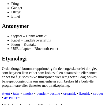
Dings
Gadget
Utstyr
Enhet
Antonymer
Støpsel – Uttakskontakt
Kabel – Trådløs overføring
Plugg – Kontakt
USB-adapter – Bluetooth-enhet
Etymologi
Ordet dongel kommer opprinnelig fra det engelske ordet dongle,
som betyr en liten enhet som kobles til en datamaskin eller annen
enhet for å gi spesifikke funksjoner eller rettigheter. I dag brukes
begrepet dongel ofte om små enheter som brukes til å beskytte
programvare eller tjenester mot piratkopiering.
stygg
•
tater
•
magisk
•
pendel
•
bestille
•
organisk
•
ikonisk
•
svoger
•
avsender
•