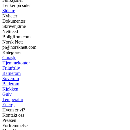
Funksjoner
Lenker på siden
Sidetre
Nyheter
Dokumenter
Skrivehjørne
Nettfeed
BoligRom.com
Norsk Nett
pr@norsknett.com
Kategorier
Garasje
Hjemmekontor
Friluftsliv
Barnerom
Soverom
Baderom
Kjøkken
Gulv
Temperatur
Energi
Hvem er vi?
Kontakt oss
Pressen
Forfremmelse