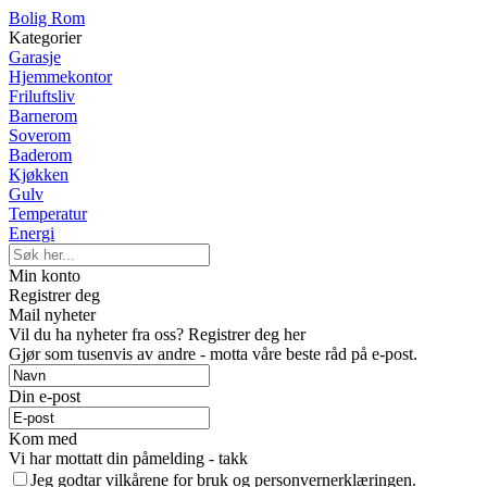
Bolig Rom
Kategorier
Garasje
Hjemmekontor
Friluftsliv
Barnerom
Soverom
Baderom
Kjøkken
Gulv
Temperatur
Energi
Min konto
Registrer deg
Mail nyheter
Vil du ha nyheter fra oss? Registrer deg her
Gjør som tusenvis av andre - motta våre beste råd på e-post.
Din e-post
Kom med
Vi har mottatt din påmelding - takk
Jeg godtar vilkårene for bruk og personvernerklæringen.