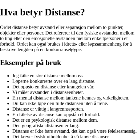
Hva betyr Distanse?
Ordet distanse betyr avstand eller separasjon mellom to punkter,
objekter eller personer. Det refererer til den fysiske avstanden mellom
to ting eller den emosjonelle avstanden mellom enkeltpersoner i et
forhold. Ordet kan også brukes i idretts- eller løpssammenheng for å
beskrive lengden på en konkurranseløype.
Eksempler på bruk
Jeg følte en stor distanse mellom oss.
Løperne konkurrerte over en lang distanse.
Det oppsto en distanse etter krangelen vår.
Vi måler avstanden i distanseenheter.
En mental distanse mellom tankene hennes og virkeligheten.
Du kan ikke løpe den fulle distansen uten å trene.
Distanse er viktig i langrennssporten.
En følelse av distanse kan oppstå i et forhold.
Det er en psykologisk distanse mellom dem.
Den geografiske distansen er lang.
Distanse er ikke bare avstand, det kan også være følelsesmessig.
Det krever fysisk utholdenhet å gå lange distanser.