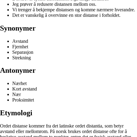
Jeg prøver å redusere distansen mellom oss.
Vi trenger å bekjempe distansen og komme nærmere hverandre.
Det er vanskelig å overvinne en stor distanse i forholdet.
Synonymer
Avstand
Fjernhet
Separasjon
Strekning
Antonymer
Nærhet
Kort avstand
Nær
Proksimitet
Etymologi
Ordet distanse kommer fra det latinske ordet distantia, som betyr
avstand eller mellomrom. På norsk brukes ordet distanse ofte for å
beskrive avstand mellom to punkter, enten det er fysisk avstand eller