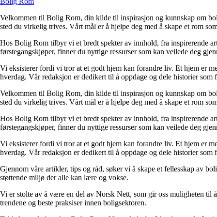
Bolig Rom
Velkommen til Bolig Rom, din kilde til inspirasjon og kunnskap om bolig 
sted du virkelig trives. Vårt mål er å hjelpe deg med å skape et rom som 
Hos Bolig Rom tilbyr vi et bredt spekter av innhold, fra inspirerende ar
førstegangskjøper, finner du nyttige ressurser som kan veilede deg gjenno
Vi eksisterer fordi vi tror at et godt hjem kan forandre liv. Et hjem er
hverdag. Vår redaksjon er dedikert til å oppdage og dele historier som
Velkommen til Bolig Rom, din kilde til inspirasjon og kunnskap om bolig 
sted du virkelig trives. Vårt mål er å hjelpe deg med å skape et rom som 
Hos Bolig Rom tilbyr vi et bredt spekter av innhold, fra inspirerende ar
førstegangskjøper, finner du nyttige ressurser som kan veilede deg gjenno
Vi eksisterer fordi vi tror at et godt hjem kan forandre liv. Et hjem er
hverdag. Vår redaksjon er dedikert til å oppdage og dele historier som
Gjennom våre artikler, tips og råd, søker vi å skape et fellesskap av bo
støttende miljø der alle kan lære og vokse.
Vi er stolte av å være en del av Norsk Nett, som gir oss muligheten til å 
trendene og beste praksiser innen boligsektoren.