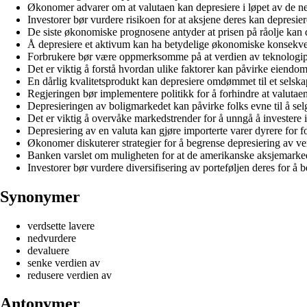
Økonomer advarer om at valutaen kan depresiere i løpet av de n
Investorer bør vurdere risikoen for at aksjene deres kan depresier
De siste økonomiske prognosene antyder at prisen på råolje kan d
Å depresiere et aktivum kan ha betydelige økonomiske konsekven
Forbrukere bør være oppmerksomme på at verdien av teknologipro
Det er viktig å forstå hvordan ulike faktorer kan påvirke eiendom
En dårlig kvalitetsprodukt kan depresiere omdømmet til et selsk
Regjeringen bør implementere politikk for å forhindre at valutaen
Depresieringen av boligmarkedet kan påvirke folks evne til å sel
Det er viktig å overvåke markedstrender for å unngå å investere i e
Depresiering av en valuta kan gjøre importerte varer dyrere for f
Økonomer diskuterer strategier for å begrense depresiering av ver
Banken varslet om muligheten for at de amerikanske aksjemarked
Investorer bør vurdere diversifisering av porteføljen deres for å 
Synonymer
verdsette lavere
nedvurdere
devaluere
senke verdien av
redusere verdien av
Antonymer