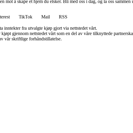
en mot å skape et hjem du elsker. Bli med oss i dag, og la oss sammen 
terest
TikTok
Mail
RSS
 inntekter fra utvalgte kjøp gjort via nettstedet vårt.
ter kjøpt gjennom nettstedet vårt som en del av våre tilknyttede partner
 vår skriftlige forhåndstillatelse.