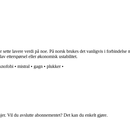
 sette lavere verdi på noe. På norsk brukes det vanligvis i forbindelse 
av etterspørsel eller økonomisk ustabilitet.
knofobi
•
mistral
•
gagn
•
plukker
•
njer. Vil du avslutte abonnementet? Det kan du enkelt gjøre.