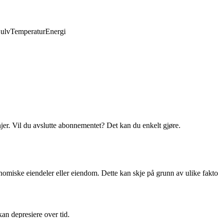
ulv
Temperatur
Energi
njer. Vil du avslutte abonnementet? Det kan du enkelt gjøre.
nomiske eiendeler eller eiendom. Dette kan skje på grunn av ulike faktore
n depresiere over tid.