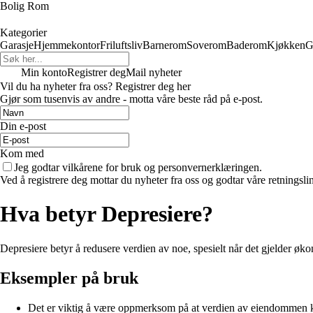
Bolig Rom
Kategorier
Garasje
Hjemmekontor
Friluftsliv
Barnerom
Soverom
Baderom
Kjøkken
G
Min konto
Registrer deg
Mail nyheter
Vil du ha nyheter fra oss? Registrer deg her
Gjør som tusenvis av andre - motta våre beste råd på e-post.
Din e-post
Kom med
Jeg godtar vilkårene for bruk og personvernerklæringen.
Ved å registrere deg mottar du nyheter fra oss og godtar våre retningsli
Hva betyr Depresiere?
Depresiere betyr å redusere verdien av noe, spesielt når det gjelder øko
Eksempler på bruk
Det er viktig å være oppmerksom på at verdien av eiendommen ka