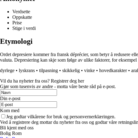
Verdsette
Oppskatte
Prise
Stige i verdi
Etymologi
Ordet depresiere kommer fra fransk déprécier, som betyr å redusere eller
valuta. Depresiering kan skje som følge av ulike faktorer, for eksempel l
dyrlege
•
lyskrans
•
tilpasning
•
skikkelig
•
vinke
•
hovedkarakter
•
ara
Vil du ha nyheter fra oss? Registrer deg her
Gjør som tusenvis av andre - motta våre beste råd på e-post.
Din e-post
Kom med
Jeg godtar vilkårene for bruk og personvernerklæringen.
Ved å registrere deg mottar du nyheter fra oss og godtar våre retningsli
Bli kjent med oss
Bolig Rom