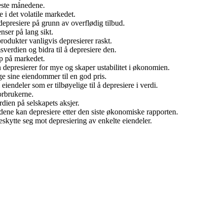
este månedene.
e i det volatile markedet.
epresiere på grunn av overflødig tilbud.
ser på lang sikt.
dukter vanligvis depresierer raskt.
sverdien og bidra til å depresiere den.
ap på markedet.
 depresierer for mye og skaper ustabilitet i økonomien.
ge sine eiendommer til en god pris.
iendeler som er tilbøyelige til å depresiere i verdi.
orbrukerne.
dien på selskapets aksjer.
ene kan depresiere etter den siste økonomiske rapporten.
beskytte seg mot depresiering av enkelte eiendeler.