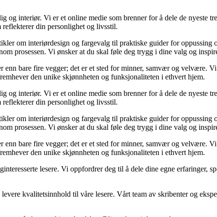
og interiør. Vi er et online medie som brenner for å dele de nyeste tren
reflekterer din personlighet og livsstil.
tikler om interiørdesign og fargevalg til praktiske guider for oppussing
m prosessen. Vi ønsker at du skal føle deg trygg i dine valg og inspirert 
 mer enn bare fire vegger; det er et sted for minner, samvær og velvære.
 fremhever den unike skjønnheten og funksjonaliteten i ethvert hjem.
og interiør. Vi er et online medie som brenner for å dele de nyeste tren
reflekterer din personlighet og livsstil.
tikler om interiørdesign og fargevalg til praktiske guider for oppussing
m prosessen. Vi ønsker at du skal føle deg trygg i dine valg og inspirert 
 mer enn bare fire vegger; det er et sted for minner, samvær og velvære.
 fremhever den unike skjønnheten og funksjonaliteten i ethvert hjem.
liginteresserte lesere. Vi oppfordrer deg til å dele dine egne erfaringe
levere kvalitetsinnhold til våre lesere. Vårt team av skribenter og ekspert