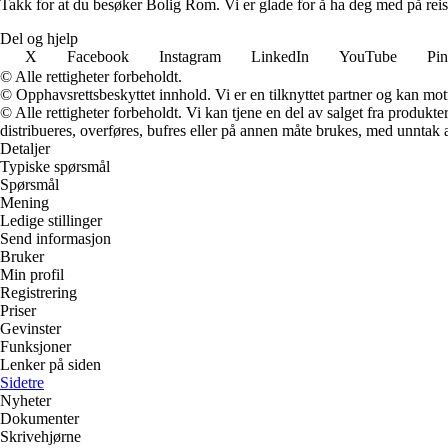
Takk for at du besøker Bolig Rom. Vi er glade for å ha deg med på reis
Del og hjelp
X
Facebook
Instagram
LinkedIn
YouTube
Pin
© Alle rettigheter forbeholdt.
© Opphavsrettsbeskyttet innhold. Vi er en tilknyttet partner og kan motta
© Alle rettigheter forbeholdt. Vi kan tjene en del av salget fra produk
distribueres, overføres, bufres eller på annen måte brukes, med unntak av
Detaljer
Typiske spørsmål
Spørsmål
Mening
Ledige stillinger
Send informasjon
Bruker
Min profil
Registrering
Priser
Gevinster
Funksjoner
Lenker på siden
Sidetre
Nyheter
Dokumenter
Skrivehjørne