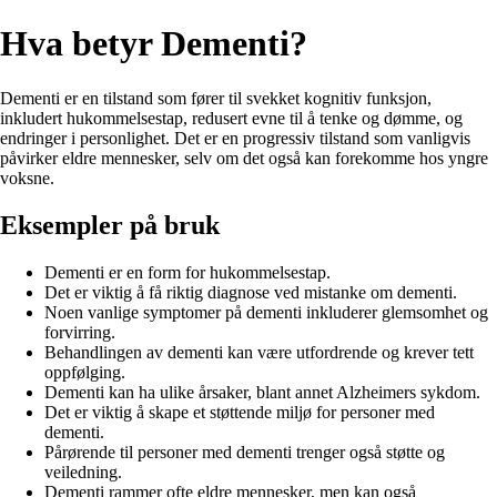
Hva betyr Dementi?
Dementi er en tilstand som fører til svekket kognitiv funksjon,
inkludert hukommelsestap, redusert evne til å tenke og dømme, og
endringer i personlighet. Det er en progressiv tilstand som vanligvis
påvirker eldre mennesker, selv om det også kan forekomme hos yngre
voksne.
Eksempler på bruk
Dementi er en form for hukommelsestap.
Det er viktig å få riktig diagnose ved mistanke om dementi.
Noen vanlige symptomer på dementi inkluderer glemsomhet og
forvirring.
Behandlingen av dementi kan være utfordrende og krever tett
oppfølging.
Dementi kan ha ulike årsaker, blant annet Alzheimers sykdom.
Det er viktig å skape et støttende miljø for personer med
dementi.
Pårørende til personer med dementi trenger også støtte og
veiledning.
Dementi rammer ofte eldre mennesker, men kan også