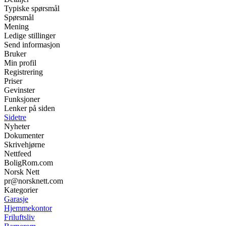
Typiske spørsmål
Spørsmål
Mening
Ledige stillinger
Send informasjon
Bruker
Min profil
Registrering
Priser
Gevinster
Funksjoner
Lenker på siden
Sidetre
Nyheter
Dokumenter
Skrivehjørne
Nettfeed
BoligRom.com
Norsk Nett
pr@norsknett.com
Kategorier
Garasje
Hjemmekontor
Friluftsliv