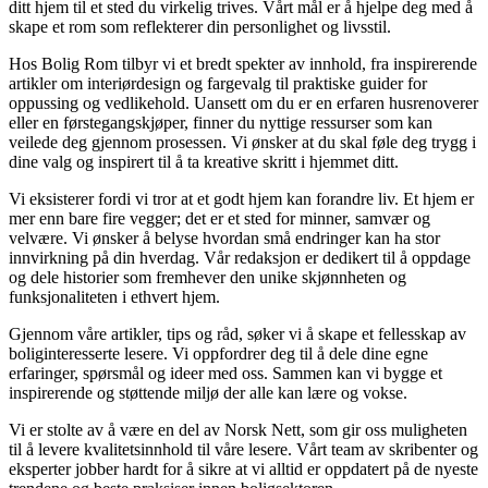
ditt hjem til et sted du virkelig trives. Vårt mål er å hjelpe deg med å
skape et rom som reflekterer din personlighet og livsstil.
Hos Bolig Rom tilbyr vi et bredt spekter av innhold, fra inspirerende
artikler om interiørdesign og fargevalg til praktiske guider for
oppussing og vedlikehold. Uansett om du er en erfaren husrenoverer
eller en førstegangskjøper, finner du nyttige ressurser som kan
veilede deg gjennom prosessen. Vi ønsker at du skal føle deg trygg i
dine valg og inspirert til å ta kreative skritt i hjemmet ditt.
Vi eksisterer fordi vi tror at et godt hjem kan forandre liv. Et hjem er
mer enn bare fire vegger; det er et sted for minner, samvær og
velvære. Vi ønsker å belyse hvordan små endringer kan ha stor
innvirkning på din hverdag. Vår redaksjon er dedikert til å oppdage
og dele historier som fremhever den unike skjønnheten og
funksjonaliteten i ethvert hjem.
Gjennom våre artikler, tips og råd, søker vi å skape et fellesskap av
boliginteresserte lesere. Vi oppfordrer deg til å dele dine egne
erfaringer, spørsmål og ideer med oss. Sammen kan vi bygge et
inspirerende og støttende miljø der alle kan lære og vokse.
Vi er stolte av å være en del av Norsk Nett, som gir oss muligheten
til å levere kvalitetsinnhold til våre lesere. Vårt team av skribenter og
eksperter jobber hardt for å sikre at vi alltid er oppdatert på de nyeste