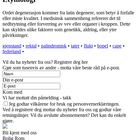
Ordet degenerasjon kommer fra latin degenere, som betyr å forfalle
eller miste kvalitet. I medisinsk sammenheng refererer det til
nedbrytning eller forverring av vev eller organer i kroppen. Dette
kan skyldes ulike faktorer som genetikk, aldring, eller ytre
påvirkninger.
gjenstand
•
rektal
•
palindromisk
•
tater
•
flukt
•
bopel
•
cape
•
fedreland
•
Vil du ha nyheter fra oss? Registrer deg her
Gjør som tusenvis av andre - motta våre beste råd på e-post.
Din e-post
Kom med
Vi har mottatt din påmelding - takk
Jeg godtar vilkårene for bruk og personvernerklæringen.
Ved å registrere deg mottar du nyheter fra oss og godtar våre
retningslinjer. Vil du avslutte abonnementet? Det kan du enkelt
gjøre.
Bli kjent med oss
Bolig Rom