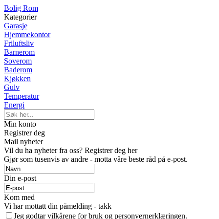
Bolig Rom
Kategorier
Garasje
Hjemmekontor
Friluftsliv
Barnerom
Soverom
Baderom
Kjøkken
Gulv
Temperatur
Energi
Min konto
Registrer deg
Mail nyheter
Vil du ha nyheter fra oss? Registrer deg her
Gjør som tusenvis av andre - motta våre beste råd på e-post.
Din e-post
Kom med
Vi har mottatt din påmelding - takk
Jeg godtar vilkårene for bruk og personvernerklæringen.