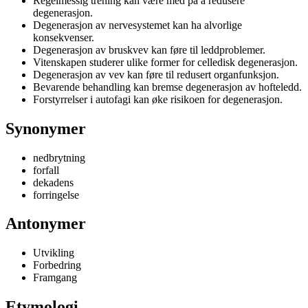
Regelmessig trening kan være med på å redusere
degenerasjon.
Degenerasjon av nervesystemet kan ha alvorlige
konsekvenser.
Degenerasjon av bruskvev kan føre til leddproblemer.
Vitenskapen studerer ulike former for celledisk degenerasjon.
Degenerasjon av vev kan føre til redusert organfunksjon.
Bevarende behandling kan bremse degenerasjon av hofteledd.
Forstyrrelser i autofagi kan øke risikoen for degenerasjon.
Synonymer
nedbrytning
forfall
dekadens
forringelse
Antonymer
Utvikling
Forbedring
Framgang
Etymologi