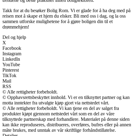
trendene og beste praksiser innen boligsektoren.
Takk for at du besøker Bolig Rom. Vi er glade for å ha deg med på
reisen mot å skape et hjem du elsker. Bli med oss i dag, og la oss
sammen utforske mulighetene for å gjøre boligen din til et
drømmehjem!
Del og hjelp
X
Facebook
Instagram
LinkedIn
YouTube
Pinterest
TikTok
Mail
RSS
© Alle rettigheter forbeholdt.
© Opphavsrettsbeskyttet innhold. Vi er en tilknyttet partner og kan
motta inntekter fra utvalgte kjøp gjort via nettstedet vårt.
© Alle rettigheter forbeholdt. Vi kan tjene en del av salget fra
produkter kjøpt gjennom nettstedet vårt som en del av våre
tilknyttede partnerskap med forhandlere. Materialet på denne siden
kan ikke reproduseres, distribueres, overføres, bufres eller på annen
måte brukes, med unntak av vår skriftlige forhåndstillatelse.
Detaljer