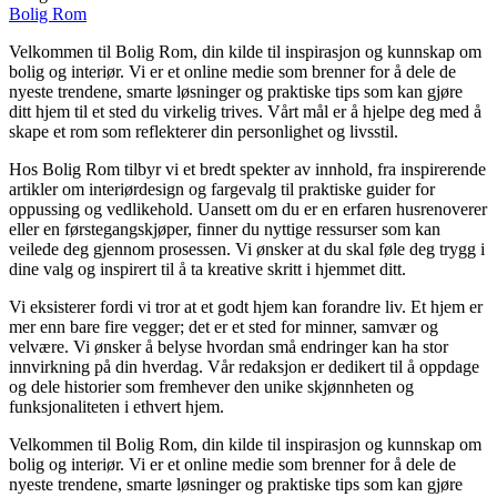
Bolig Rom
Velkommen til Bolig Rom, din kilde til inspirasjon og kunnskap om
bolig og interiør. Vi er et online medie som brenner for å dele de
nyeste trendene, smarte løsninger og praktiske tips som kan gjøre
ditt hjem til et sted du virkelig trives. Vårt mål er å hjelpe deg med å
skape et rom som reflekterer din personlighet og livsstil.
Hos Bolig Rom tilbyr vi et bredt spekter av innhold, fra inspirerende
artikler om interiørdesign og fargevalg til praktiske guider for
oppussing og vedlikehold. Uansett om du er en erfaren husrenoverer
eller en førstegangskjøper, finner du nyttige ressurser som kan
veilede deg gjennom prosessen. Vi ønsker at du skal føle deg trygg i
dine valg og inspirert til å ta kreative skritt i hjemmet ditt.
Vi eksisterer fordi vi tror at et godt hjem kan forandre liv. Et hjem er
mer enn bare fire vegger; det er et sted for minner, samvær og
velvære. Vi ønsker å belyse hvordan små endringer kan ha stor
innvirkning på din hverdag. Vår redaksjon er dedikert til å oppdage
og dele historier som fremhever den unike skjønnheten og
funksjonaliteten i ethvert hjem.
Velkommen til Bolig Rom, din kilde til inspirasjon og kunnskap om
bolig og interiør. Vi er et online medie som brenner for å dele de
nyeste trendene, smarte løsninger og praktiske tips som kan gjøre