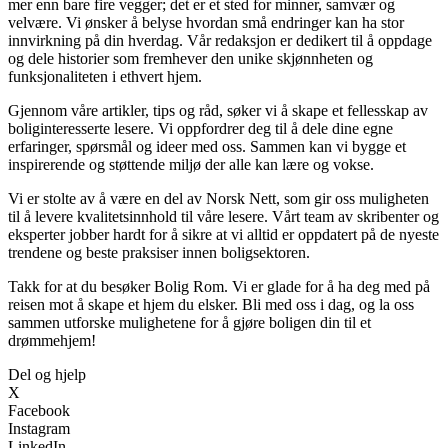
mer enn bare fire vegger; det er et sted for minner, samvær og
velvære. Vi ønsker å belyse hvordan små endringer kan ha stor
innvirkning på din hverdag. Vår redaksjon er dedikert til å oppdage
og dele historier som fremhever den unike skjønnheten og
funksjonaliteten i ethvert hjem.
Gjennom våre artikler, tips og råd, søker vi å skape et fellesskap av
boliginteresserte lesere. Vi oppfordrer deg til å dele dine egne
erfaringer, spørsmål og ideer med oss. Sammen kan vi bygge et
inspirerende og støttende miljø der alle kan lære og vokse.
Vi er stolte av å være en del av Norsk Nett, som gir oss muligheten
til å levere kvalitetsinnhold til våre lesere. Vårt team av skribenter og
eksperter jobber hardt for å sikre at vi alltid er oppdatert på de nyeste
trendene og beste praksiser innen boligsektoren.
Takk for at du besøker Bolig Rom. Vi er glade for å ha deg med på
reisen mot å skape et hjem du elsker. Bli med oss i dag, og la oss
sammen utforske mulighetene for å gjøre boligen din til et
drømmehjem!
Del og hjelp
X
Facebook
Instagram
LinkedIn