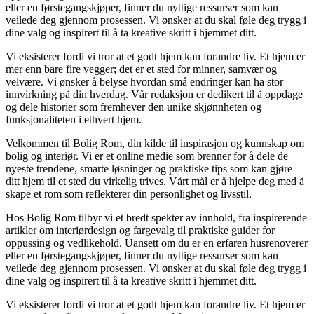
eller en førstegangskjøper, finner du nyttige ressurser som kan
veilede deg gjennom prosessen. Vi ønsker at du skal føle deg trygg i
dine valg og inspirert til å ta kreative skritt i hjemmet ditt.
Vi eksisterer fordi vi tror at et godt hjem kan forandre liv. Et hjem er
mer enn bare fire vegger; det er et sted for minner, samvær og
velvære. Vi ønsker å belyse hvordan små endringer kan ha stor
innvirkning på din hverdag. Vår redaksjon er dedikert til å oppdage
og dele historier som fremhever den unike skjønnheten og
funksjonaliteten i ethvert hjem.
Velkommen til Bolig Rom, din kilde til inspirasjon og kunnskap om
bolig og interiør. Vi er et online medie som brenner for å dele de
nyeste trendene, smarte løsninger og praktiske tips som kan gjøre
ditt hjem til et sted du virkelig trives. Vårt mål er å hjelpe deg med å
skape et rom som reflekterer din personlighet og livsstil.
Hos Bolig Rom tilbyr vi et bredt spekter av innhold, fra inspirerende
artikler om interiørdesign og fargevalg til praktiske guider for
oppussing og vedlikehold. Uansett om du er en erfaren husrenoverer
eller en førstegangskjøper, finner du nyttige ressurser som kan
veilede deg gjennom prosessen. Vi ønsker at du skal føle deg trygg i
dine valg og inspirert til å ta kreative skritt i hjemmet ditt.
Vi eksisterer fordi vi tror at et godt hjem kan forandre liv. Et hjem er