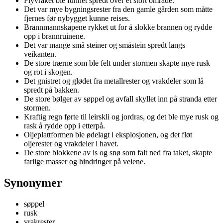
Flyvraket ble funnet spredt over et stort område.
Det var mye bygningsrester fra den gamle gården som måtte
fjernes før nybygget kunne reises.
Brannmannskapene rykket ut for å slokke brannen og rydde
opp i brannruinene.
Det var mange små steiner og småstein spredt langs
veikanten.
De store trærne som ble felt under stormen skapte mye rusk
og rot i skogen.
Det gnistret og glødet fra metallrester og vrakdeler som lå
spredt på bakken.
De store bølger av søppel og avfall skyllet inn på stranda etter
stormen.
Kraftig regn førte til leirskli og jordras, og det ble mye rusk og
rask å rydde opp i etterpå.
Oljeplattformen ble ødelagt i eksplosjonen, og det fløt
oljerester og vrakdeler i havet.
De store blokkene av is og snø som falt ned fra taket, skapte
farlige masser og hindringer på veiene.
Synonymer
søppel
rusk
vrakrester