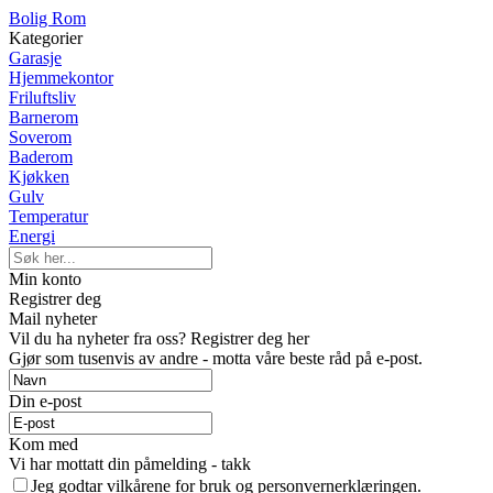
Bolig Rom
Kategorier
Garasje
Hjemmekontor
Friluftsliv
Barnerom
Soverom
Baderom
Kjøkken
Gulv
Temperatur
Energi
Min konto
Registrer deg
Mail nyheter
Vil du ha nyheter fra oss? Registrer deg her
Gjør som tusenvis av andre - motta våre beste råd på e-post.
Din e-post
Kom med
Vi har mottatt din påmelding - takk
Jeg godtar vilkårene for bruk og personvernerklæringen.