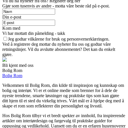
Vil du ha nyheter fra oss? Registrer deg her
Gjør som tusenvis av andre - motta våre beste råd på e-post.
Din e-post
Kom med
Vi har mottatt din påmelding - takk
Jeg godtar vilkårene for bruk og personvernerklæringen.
Ved å registrere deg mottar du nyheter fra oss og godtar våre
retningslinjer. Vil du avslutte abonnementet? Det kan du enkelt
gjøre.
Bli kjent med oss
Bolig Rom
Bolig Rom
Velkommen til Bolig Rom, din kilde til inspirasjon og kunnskap om
bolig og interiør. Vi er et online medie som brenner for å dele de
nyeste trendene, smarte løsninger og praktiske tips som kan gjøre
ditt hjem til et sted du virkelig trives. Vårt mål er å hjelpe deg med å
skape et rom som reflekterer din personlighet og livsstil.
Hos Bolig Rom tilbyr vi et bredt spekter av innhold, fra inspirerende
artikler om interiørdesign og fargevalg til praktiske guider for
oppussing og vedlikehold. Uansett om du er en erfaren husrenoverer