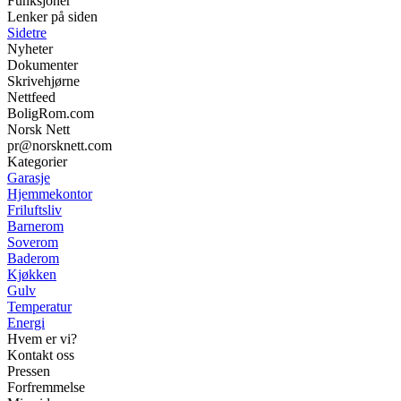
Funksjoner
Lenker på siden
Sidetre
Nyheter
Dokumenter
Skrivehjørne
Nettfeed
BoligRom.com
Norsk Nett
pr@norsknett.com
Kategorier
Garasje
Hjemmekontor
Friluftsliv
Barnerom
Soverom
Baderom
Kjøkken
Gulv
Temperatur
Energi
Hvem er vi?
Kontakt oss
Pressen
Forfremmelse