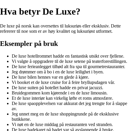
Hva betyr De Luxe?
De luxe på norsk kan oversettes til luksuriøs eller eksklusiv. Dette
refererer til noe som er av høy kvalitet og luksuriøst utformet.
Eksempler på bruk
De luxe hotellrommet hadde en fantastisk utsikt over fjellene.
Vi valgte å oppgradere til de luxe setene på teaterforestillingen.
De luxe ferieanlegget tilbød alt fra spa til gourmetrestauranter.
Jeg drømmer om å bo i en de luxe leilighet i byen.
De luxe bilen hennes var en glede å kjøre.
Vi booket et de luxe cruise for å feire bryllupsdagen vår.
De luxe suiten på hotellet hadde en privat jacuzzi.
Bruidegommen kom kjørende i en de luxe limousin.
Et de luxe interiør kan virkelig løfte et roms atmosfære.
De luxe spaopplevelsen var akkurat det jeg trengte for å slappe
av.
Jeg unnet meg en de luxe shoppingrunde på de eksklusive
butikkene.
Vi nøt en de luxe middag på restauranten ved stranden.
De luxe badekaret på badet var så avslappende å bruke.