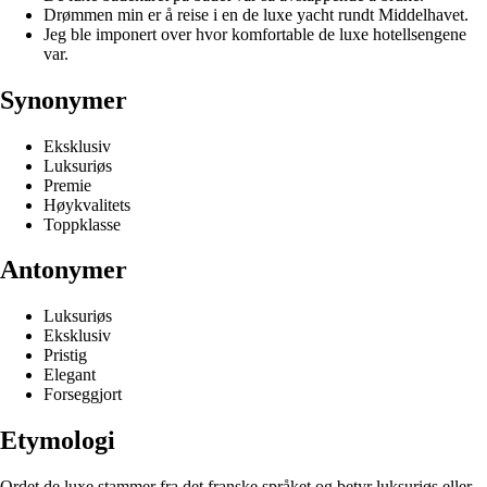
Drømmen min er å reise i en de luxe yacht rundt Middelhavet.
Jeg ble imponert over hvor komfortable de luxe hotellsengene
var.
Synonymer
Eksklusiv
Luksuriøs
Premie
Høykvalitets
Toppklasse
Antonymer
Luksuriøs
Eksklusiv
Pristig
Elegant
Forseggjort
Etymologi
Ordet de luxe stammer fra det franske språket og betyr luksuriøs eller