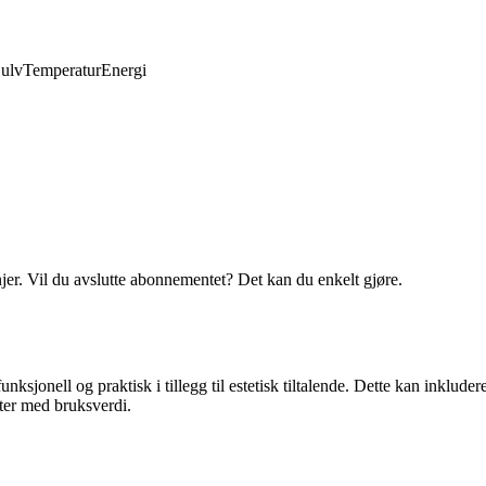
ulv
Temperatur
Energi
njer. Vil du avslutte abonnementet? Det kan du enkelt gjøre.
ksjonell og praktisk i tillegg til estetisk tiltalende. Dette kan inkluder
ter med bruksverdi.