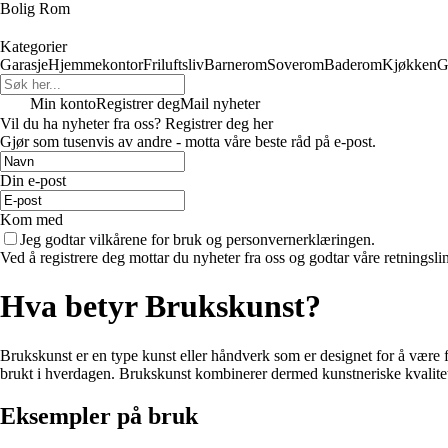
Bolig Rom
Kategorier
Garasje
Hjemmekontor
Friluftsliv
Barnerom
Soverom
Baderom
Kjøkken
G
Min konto
Registrer deg
Mail nyheter
Vil du ha nyheter fra oss? Registrer deg her
Gjør som tusenvis av andre - motta våre beste råd på e-post.
Din e-post
Kom med
Jeg godtar vilkårene for bruk og personvernerklæringen.
Ved å registrere deg mottar du nyheter fra oss og godtar våre retningsli
Hva betyr Brukskunst?
Brukskunst er en type kunst eller håndverk som er designet for å være fun
brukt i hverdagen. Brukskunst kombinerer dermed kunstneriske kvalite
Eksempler på bruk