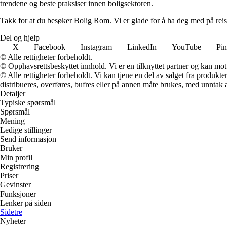
trendene og beste praksiser innen boligsektoren.
Takk for at du besøker Bolig Rom. Vi er glade for å ha deg med på reis
Del og hjelp
X
Facebook
Instagram
LinkedIn
YouTube
Pin
© Alle rettigheter forbeholdt.
© Opphavsrettsbeskyttet innhold. Vi er en tilknyttet partner og kan motta
© Alle rettigheter forbeholdt. Vi kan tjene en del av salget fra produk
distribueres, overføres, bufres eller på annen måte brukes, med unntak av
Detaljer
Typiske spørsmål
Spørsmål
Mening
Ledige stillinger
Send informasjon
Bruker
Min profil
Registrering
Priser
Gevinster
Funksjoner
Lenker på siden
Sidetre
Nyheter