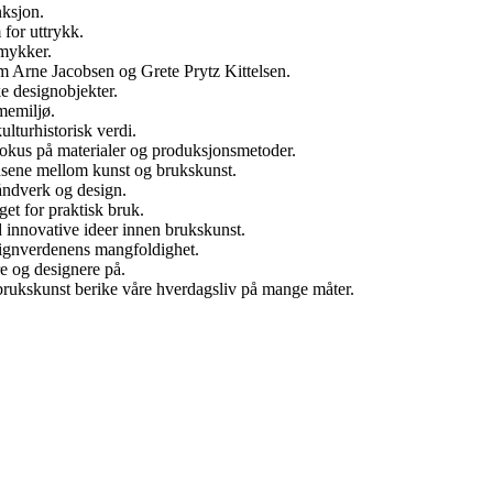
nksjon.
for uttrykk.
smykker.
m Arne Jacobsen og Grete Prytz Kittelsen.
ke designobjekter.
memiljø.
lturhistorisk verdi.
okus på materialer og produksjonsmetoder.
nsene mellom kunst og brukskunst.
håndverk og design.
et for praktisk bruk.
innovative ideer innen brukskunst.
esignverdenens mangfoldighet.
e og designere på.
brukskunst berike våre hverdagsliv på mange måter.