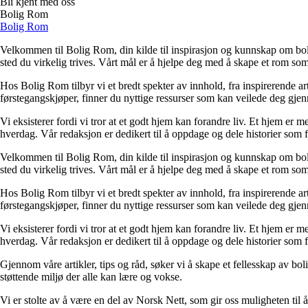
Bli kjent med oss
Bolig Rom
Bolig Rom
Velkommen til Bolig Rom, din kilde til inspirasjon og kunnskap om bolig 
sted du virkelig trives. Vårt mål er å hjelpe deg med å skape et rom som 
Hos Bolig Rom tilbyr vi et bredt spekter av innhold, fra inspirerende ar
førstegangskjøper, finner du nyttige ressurser som kan veilede deg gjenno
Vi eksisterer fordi vi tror at et godt hjem kan forandre liv. Et hjem er
hverdag. Vår redaksjon er dedikert til å oppdage og dele historier som
Velkommen til Bolig Rom, din kilde til inspirasjon og kunnskap om bolig 
sted du virkelig trives. Vårt mål er å hjelpe deg med å skape et rom som 
Hos Bolig Rom tilbyr vi et bredt spekter av innhold, fra inspirerende ar
førstegangskjøper, finner du nyttige ressurser som kan veilede deg gjenno
Vi eksisterer fordi vi tror at et godt hjem kan forandre liv. Et hjem er
hverdag. Vår redaksjon er dedikert til å oppdage og dele historier som
Gjennom våre artikler, tips og råd, søker vi å skape et fellesskap av bo
støttende miljø der alle kan lære og vokse.
Vi er stolte av å være en del av Norsk Nett, som gir oss muligheten til å 