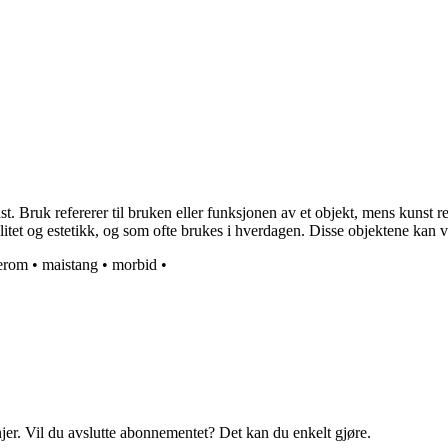
uk refererer til bruken eller funksjonen av et objekt, mens kunst refere
itet og estetikk, og som ofte brukes i hverdagen. Disse objektene kan væ
erom
•
maistang
•
morbid
•
njer. Vil du avslutte abonnementet? Det kan du enkelt gjøre.