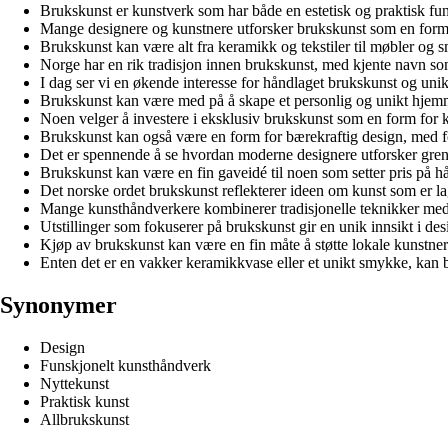
Brukskunst er kunstverk som har både en estetisk og praktisk fu
Mange designere og kunstnere utforsker brukskunst som en form 
Brukskunst kan være alt fra keramikk og tekstiler til møbler og 
Norge har en rik tradisjon innen brukskunst, med kjente navn so
I dag ser vi en økende interesse for håndlaget brukskunst og uni
Brukskunst kan være med på å skape et personlig og unikt hjem
Noen velger å investere i eksklusiv brukskunst som en form for ku
Brukskunst kan også være en form for bærekraftig design, med f
Det er spennende å se hvordan moderne designere utforsker gre
Brukskunst kan være en fin gaveidé til noen som setter pris på 
Det norske ordet brukskunst reflekterer ideen om kunst som er lag
Mange kunsthåndverkere kombinerer tradisjonelle teknikker med 
Utstillinger som fokuserer på brukskunst gir en unik innsikt i d
Kjøp av brukskunst kan være en fin måte å støtte lokale kunstner
Enten det er en vakker keramikkvase eller et unikt smykke, kan 
Synonymer
Design
Funskjonelt kunsthåndverk
Nyttekunst
Praktisk kunst
Allbrukskunst