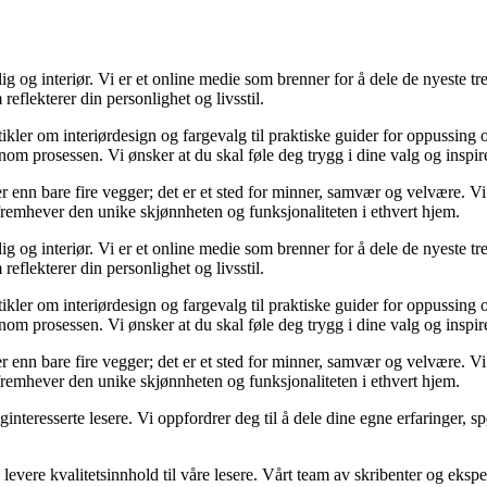
og interiør. Vi er et online medie som brenner for å dele de nyeste tren
reflekterer din personlighet og livsstil.
tikler om interiørdesign og fargevalg til praktiske guider for oppussing
m prosessen. Vi ønsker at du skal føle deg trygg i dine valg og inspirert 
 mer enn bare fire vegger; det er et sted for minner, samvær og velvære.
 fremhever den unike skjønnheten og funksjonaliteten i ethvert hjem.
og interiør. Vi er et online medie som brenner for å dele de nyeste tren
reflekterer din personlighet og livsstil.
tikler om interiørdesign og fargevalg til praktiske guider for oppussing
m prosessen. Vi ønsker at du skal føle deg trygg i dine valg og inspirert 
 mer enn bare fire vegger; det er et sted for minner, samvær og velvære.
 fremhever den unike skjønnheten og funksjonaliteten i ethvert hjem.
liginteresserte lesere. Vi oppfordrer deg til å dele dine egne erfaringe
levere kvalitetsinnhold til våre lesere. Vårt team av skribenter og ekspert