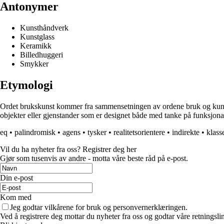
Antonymer
Kunsthåndverk
Kunstglass
Keramikk
Billedhuggeri
Smykker
Etymologi
Ordet brukskunst kommer fra sammensetningen av ordene bruk og kunst. Br
objekter eller gjenstander som er designet både med tanke på funksjonal
eq
•
palindromisk
•
agens
•
tysker
•
realitetsorientere
•
indirekte
•
klass
Vil du ha nyheter fra oss? Registrer deg her
Gjør som tusenvis av andre - motta våre beste råd på e-post.
Din e-post
Kom med
Jeg godtar vilkårene for bruk og personvernerklæringen.
Ved å registrere deg mottar du nyheter fra oss og godtar våre retningsli