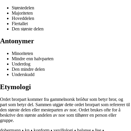
Størstedelen
Majoriteten
Hoveddelen
Flertallet
Den største delen
Antonymer
Minoriteten
Mindre enn halvparten
Underdog
Den mindre delen
Underskudd
Etymologi
Ordet brorpart kommer fra gammelnorsk bróður som betyr bror, og
part som betyr del. Sammen utgjør dette ordet brorpart som refererer til
den største delen eller mesteparten av noe. Ordet brukes ofte for å
beskrive den største andelen av noe som tilhører en person eller
gruppe.
dobermann
•
kn
•
konform
•
vexillologi
•
balanse
•
lise
•