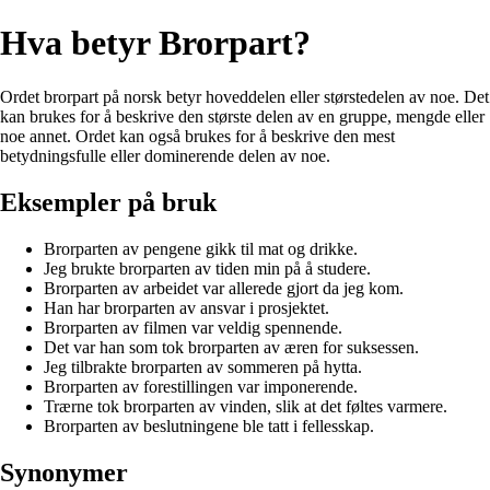
Hva betyr Brorpart?
Ordet brorpart på norsk betyr hoveddelen eller størstedelen av noe. Det
kan brukes for å beskrive den største delen av en gruppe, mengde eller
noe annet. Ordet kan også brukes for å beskrive den mest
betydningsfulle eller dominerende delen av noe.
Eksempler på bruk
Brorparten av pengene gikk til mat og drikke.
Jeg brukte brorparten av tiden min på å studere.
Brorparten av arbeidet var allerede gjort da jeg kom.
Han har brorparten av ansvar i prosjektet.
Brorparten av filmen var veldig spennende.
Det var han som tok brorparten av æren for suksessen.
Jeg tilbrakte brorparten av sommeren på hytta.
Brorparten av forestillingen var imponerende.
Trærne tok brorparten av vinden, slik at det føltes varmere.
Brorparten av beslutningene ble tatt i fellesskap.
Synonymer