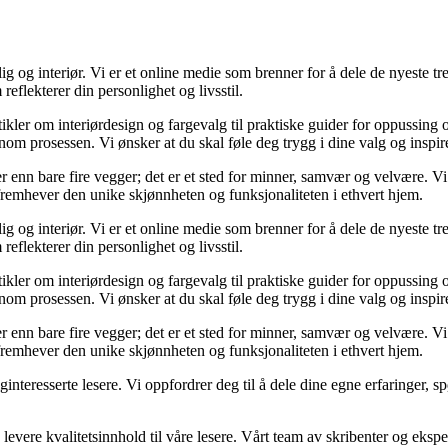
og interiør. Vi er et online medie som brenner for å dele de nyeste tren
reflekterer din personlighet og livsstil.
tikler om interiørdesign og fargevalg til praktiske guider for oppussing
m prosessen. Vi ønsker at du skal føle deg trygg i dine valg og inspirert 
 mer enn bare fire vegger; det er et sted for minner, samvær og velvære.
 fremhever den unike skjønnheten og funksjonaliteten i ethvert hjem.
og interiør. Vi er et online medie som brenner for å dele de nyeste tren
reflekterer din personlighet og livsstil.
tikler om interiørdesign og fargevalg til praktiske guider for oppussing
m prosessen. Vi ønsker at du skal føle deg trygg i dine valg og inspirert 
 mer enn bare fire vegger; det er et sted for minner, samvær og velvære.
 fremhever den unike skjønnheten og funksjonaliteten i ethvert hjem.
liginteresserte lesere. Vi oppfordrer deg til å dele dine egne erfaringe
levere kvalitetsinnhold til våre lesere. Vårt team av skribenter og ekspert