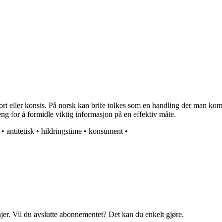
 kort eller konsis. På norsk kan brife tolkes som en handling der man ko
g for å formidle viktig informasjon på en effektiv måte.
•
antitetisk
•
hildringstime
•
konsument
•
njer. Vil du avslutte abonnementet? Det kan du enkelt gjøre.