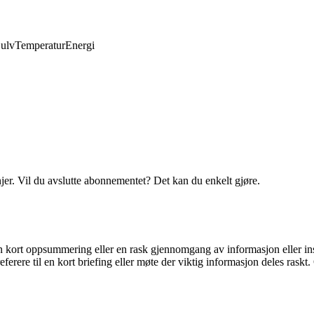
ulv
Temperatur
Energi
njer. Vil du avslutte abonnementet? Det kan du enkelt gjøre.
 en kort oppsummering eller en rask gjennomgang av informasjon eller i
eferere til en kort briefing eller møte der viktig informasjon deles ras