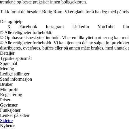
trendene og beste praksiser innen boligsektoren.
Takk for at du besøker Bolig Rom. Vi er glade for å ha deg med på reis
Del og hjelp
X
Facebook
Instagram
LinkedIn
YouTube
Pin
© Alle rettigheter forbeholdt.
© Opphavsrettsbeskyttet innhold. Vi er en tilknyttet partner og kan motta
© Alle rettigheter forbeholdt. Vi kan tjene en del av salget fra produk
distribueres, overføres, bufres eller på annen måte brukes, med unntak av
Detaljer
Typiske spørsmål
Spørsmål
Mening
Ledige stillinger
Send informasjon
Bruker
Min profil
Registrering
Priser
Gevinster
Funksjoner
Lenker på siden
Sidetre
Nyheter