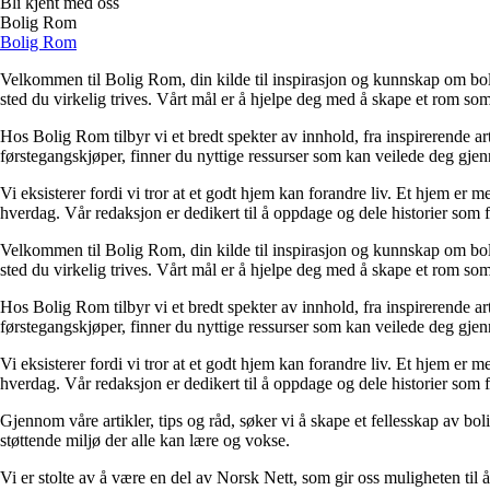
Bli kjent med oss
Bolig Rom
Bolig Rom
Velkommen til Bolig Rom, din kilde til inspirasjon og kunnskap om bolig 
sted du virkelig trives. Vårt mål er å hjelpe deg med å skape et rom som 
Hos Bolig Rom tilbyr vi et bredt spekter av innhold, fra inspirerende ar
førstegangskjøper, finner du nyttige ressurser som kan veilede deg gjenno
Vi eksisterer fordi vi tror at et godt hjem kan forandre liv. Et hjem er
hverdag. Vår redaksjon er dedikert til å oppdage og dele historier som
Velkommen til Bolig Rom, din kilde til inspirasjon og kunnskap om bolig 
sted du virkelig trives. Vårt mål er å hjelpe deg med å skape et rom som 
Hos Bolig Rom tilbyr vi et bredt spekter av innhold, fra inspirerende ar
førstegangskjøper, finner du nyttige ressurser som kan veilede deg gjenno
Vi eksisterer fordi vi tror at et godt hjem kan forandre liv. Et hjem er
hverdag. Vår redaksjon er dedikert til å oppdage og dele historier som
Gjennom våre artikler, tips og råd, søker vi å skape et fellesskap av bo
støttende miljø der alle kan lære og vokse.
Vi er stolte av å være en del av Norsk Nett, som gir oss muligheten til å 