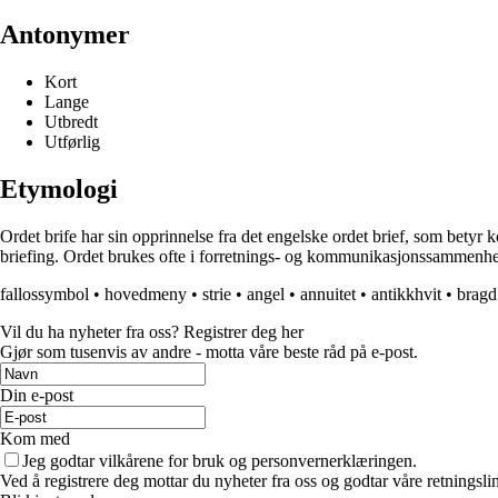
Antonymer
Kort
Lange
Utbredt
Utførlig
Etymologi
Ordet brife har sin opprinnelse fra det engelske ordet brief, som betyr
briefing. Ordet brukes ofte i forretnings- og kommunikasjonssammenhen
fallossymbol
•
hovedmeny
•
strie
•
angel
•
annuitet
•
antikkhvit
•
bragd
Vil du ha nyheter fra oss? Registrer deg her
Gjør som tusenvis av andre - motta våre beste råd på e-post.
Din e-post
Kom med
Jeg godtar vilkårene for bruk og personvernerklæringen.
Ved å registrere deg mottar du nyheter fra oss og godtar våre retningsli