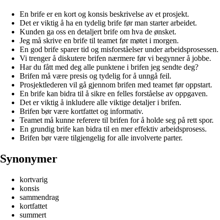
En brife er en kort og konsis beskrivelse av et prosjekt.
Det er viktig å ha en tydelig brife før man starter arbeidet.
Kunden ga oss en detaljert brife om hva de ønsket.
Jeg må skrive en brife til teamet før møtet i morgen.
En god brife sparer tid og misforståelser under arbeidsprosessen.
Vi trenger å diskutere brifen nærmere før vi begynner å jobbe.
Har du fått med deg alle punktene i brifen jeg sendte deg?
Brifen må være presis og tydelig for å unngå feil.
Prosjektlederen vil gå gjennom brifen med teamet før oppstart.
En brife kan bidra til å sikre en felles forståelse av oppgaven.
Det er viktig å inkludere alle viktige detaljer i brifen.
Brifen bør være kortfattet og informativ.
Teamet må kunne referere til brifen for å holde seg på rett spor.
En grundig brife kan bidra til en mer effektiv arbeidsprosess.
Brifen bør være tilgjengelig for alle involverte parter.
Synonymer
kortvarig
konsis
sammendrag
kortfattet
summert