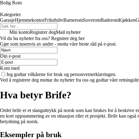
Bolig Rom
Kategorier
Garasje
Hjemmekontor
Friluftsliv
Barnerom
Soverom
Baderom
Kjøkken
G
Min konto
Registrer deg
Mail nyheter
Vil du ha nyheter fra oss? Registrer deg her
Gjør som tusenvis av andre - motta våre beste råd på e-post.
Din e-post
Kom med
Jeg godtar vilkårene for bruk og personvernerklæringen.
Ved å registrere deg mottar du nyheter fra oss og godtar våre retningsli
Hva betyr Brife?
Ordet brife er et slanguttrykk på norsk som kan brukes for å beskrive
en kort oppsummering av en situasjon eller et prosjekt. Brife kan også r
betydning på norsk.
Eksempler på bruk