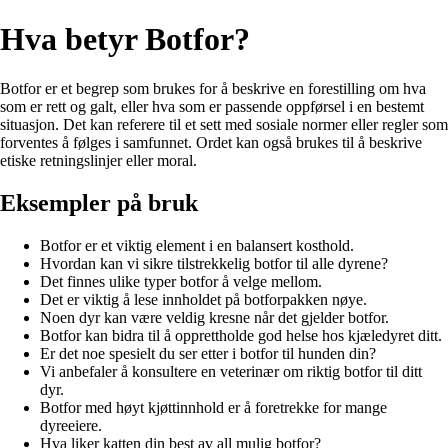
Hva betyr Botfor?
Botfor er et begrep som brukes for å beskrive en forestilling om hva
som er rett og galt, eller hva som er passende oppførsel i en bestemt
situasjon. Det kan referere til et sett med sosiale normer eller regler som
forventes å følges i samfunnet. Ordet kan også brukes til å beskrive
etiske retningslinjer eller moral.
Eksempler på bruk
Botfor er et viktig element i en balansert kosthold.
Hvordan kan vi sikre tilstrekkelig botfor til alle dyrene?
Det finnes ulike typer botfor å velge mellom.
Det er viktig å lese innholdet på botforpakken nøye.
Noen dyr kan være veldig kresne når det gjelder botfor.
Botfor kan bidra til å opprettholde god helse hos kjæledyret ditt.
Er det noe spesielt du ser etter i botfor til hunden din?
Vi anbefaler å konsultere en veterinær om riktig botfor til ditt
dyr.
Botfor med høyt kjøttinnhold er å foretrekke for mange
dyreeiere.
Hva liker katten din best av all mulig botfor?