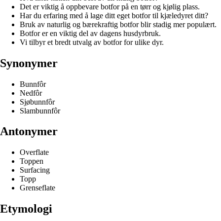
Det er viktig å oppbevare botfor på en tørr og kjølig plass.
Har du erfaring med å lage ditt eget botfor til kjæledyret ditt?
Bruk av naturlig og bærekraftig botfor blir stadig mer populært.
Botfor er en viktig del av dagens husdyrbruk.
Vi tilbyr et bredt utvalg av botfor for ulike dyr.
Synonymer
Bunnfôr
Nedfôr
Sjøbunnfôr
Slambunnfôr
Antonymer
Overflate
Toppen
Surfacing
Topp
Grenseflate
Etymologi