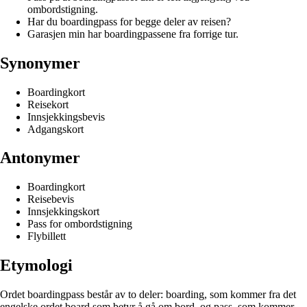
ombordstigning.
Har du boardingpass for begge deler av reisen?
Garasjen min har boardingpassene fra forrige tur.
Synonymer
Boardingkort
Reisekort
Innsjekkingsbevis
Adgangskort
Antonymer
Boardingkort
Reisebevis
Innsjekkingskort
Pass for ombordstigning
Flybillett
Etymologi
Ordet boardingpass består av to deler: boarding, som kommer fra det
engelske ordet board som betyr å gå om bord, og pass, som kommer