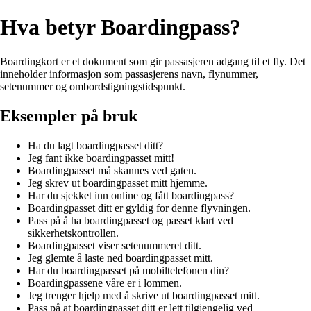
Hva betyr Boardingpass?
Boardingkort er et dokument som gir passasjeren adgang til et fly. Det
inneholder informasjon som passasjerens navn, flynummer,
setenummer og ombordstigningstidspunkt.
Eksempler på bruk
Ha du lagt boardingpasset ditt?
Jeg fant ikke boardingpasset mitt!
Boardingpasset må skannes ved gaten.
Jeg skrev ut boardingpasset mitt hjemme.
Har du sjekket inn online og fått boardingpass?
Boardingpasset ditt er gyldig for denne flyvningen.
Pass på å ha boardingpasset og passet klart ved
sikkerhetskontrollen.
Boardingpasset viser setenummeret ditt.
Jeg glemte å laste ned boardingpasset mitt.
Har du boardingpasset på mobiltelefonen din?
Boardingpassene våre er i lommen.
Jeg trenger hjelp med å skrive ut boardingpasset mitt.
Pass på at boardingpasset ditt er lett tilgjengelig ved