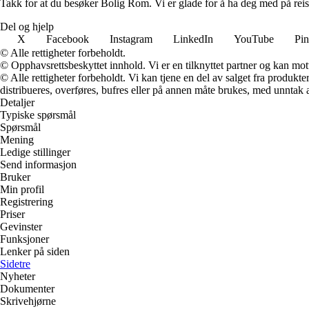
Takk for at du besøker Bolig Rom. Vi er glade for å ha deg med på reis
Del og hjelp
X
Facebook
Instagram
LinkedIn
YouTube
Pin
© Alle rettigheter forbeholdt.
© Opphavsrettsbeskyttet innhold. Vi er en tilknyttet partner og kan motta
© Alle rettigheter forbeholdt. Vi kan tjene en del av salget fra produk
distribueres, overføres, bufres eller på annen måte brukes, med unntak av
Detaljer
Typiske spørsmål
Spørsmål
Mening
Ledige stillinger
Send informasjon
Bruker
Min profil
Registrering
Priser
Gevinster
Funksjoner
Lenker på siden
Sidetre
Nyheter
Dokumenter
Skrivehjørne