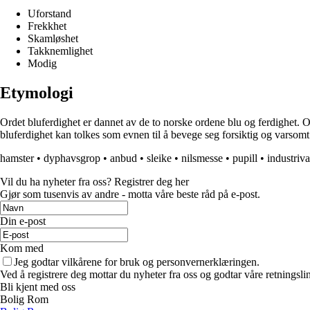
Uforstand
Frekkhet
Skamløshet
Takknemlighet
Modig
Etymologi
Ordet bluferdighet er dannet av de to norske ordene blu og ferdighet. 
bluferdighet kan tolkes som evnen til å bevege seg forsiktig og varsomt i 
hamster
•
dyphavsgrop
•
anbud
•
sleike
•
nilsmesse
•
pupill
•
industriva
Vil du ha nyheter fra oss? Registrer deg her
Gjør som tusenvis av andre - motta våre beste råd på e-post.
Din e-post
Kom med
Jeg godtar vilkårene for bruk og personvernerklæringen.
Ved å registrere deg mottar du nyheter fra oss og godtar våre retningsli
Bli kjent med oss
Bolig Rom