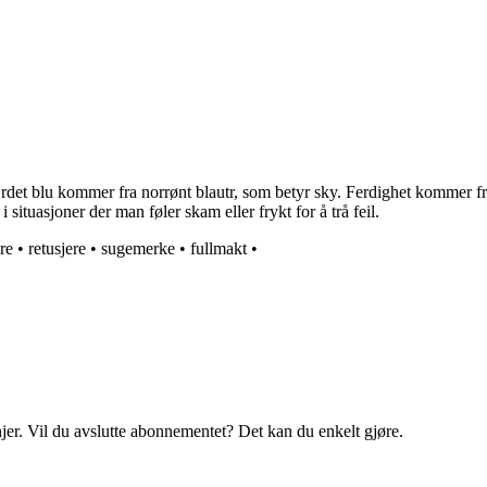
Ordet blu kommer fra norrønt blautr, som betyr sky. Ferdighet kommer f
situasjoner der man føler skam eller frykt for å trå feil.
re
•
retusjere
•
sugemerke
•
fullmakt
•
njer. Vil du avslutte abonnementet? Det kan du enkelt gjøre.