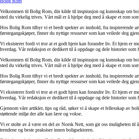
Bolig Rom
Velkommen til Bolig Rom, din kilde til inspirasjon og kunnskap om bolig 
sted du virkelig trives. Vårt mål er å hjelpe deg med å skape et rom som 
Hos Bolig Rom tilbyr vi et bredt spekter av innhold, fra inspirerende ar
førstegangskjøper, finner du nyttige ressurser som kan veilede deg gjenno
Vi eksisterer fordi vi tror at et godt hjem kan forandre liv. Et hjem er
hverdag. Vår redaksjon er dedikert til å oppdage og dele historier som
Velkommen til Bolig Rom, din kilde til inspirasjon og kunnskap om bolig 
sted du virkelig trives. Vårt mål er å hjelpe deg med å skape et rom som 
Hos Bolig Rom tilbyr vi et bredt spekter av innhold, fra inspirerende ar
førstegangskjøper, finner du nyttige ressurser som kan veilede deg gjenno
Vi eksisterer fordi vi tror at et godt hjem kan forandre liv. Et hjem er
hverdag. Vår redaksjon er dedikert til å oppdage og dele historier som
Gjennom våre artikler, tips og råd, søker vi å skape et fellesskap av bo
støttende miljø der alle kan lære og vokse.
Vi er stolte av å være en del av Norsk Nett, som gir oss muligheten til å 
trendene og beste praksiser innen boligsektoren.