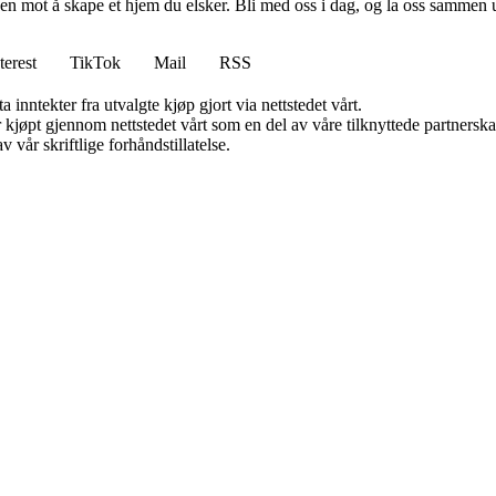
en mot å skape et hjem du elsker. Bli med oss i dag, og la oss sammen 
terest
TikTok
Mail
RSS
 inntekter fra utvalgte kjøp gjort via nettstedet vårt.
ter kjøpt gjennom nettstedet vårt som en del av våre tilknyttede partner
 vår skriftlige forhåndstillatelse.