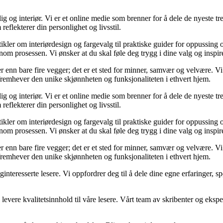
og interiør. Vi er et online medie som brenner for å dele de nyeste tren
reflekterer din personlighet og livsstil.
tikler om interiørdesign og fargevalg til praktiske guider for oppussing
m prosessen. Vi ønsker at du skal føle deg trygg i dine valg og inspirert 
 mer enn bare fire vegger; det er et sted for minner, samvær og velvære.
 fremhever den unike skjønnheten og funksjonaliteten i ethvert hjem.
og interiør. Vi er et online medie som brenner for å dele de nyeste tren
reflekterer din personlighet og livsstil.
tikler om interiørdesign og fargevalg til praktiske guider for oppussing
m prosessen. Vi ønsker at du skal føle deg trygg i dine valg og inspirert 
 mer enn bare fire vegger; det er et sted for minner, samvær og velvære.
 fremhever den unike skjønnheten og funksjonaliteten i ethvert hjem.
liginteresserte lesere. Vi oppfordrer deg til å dele dine egne erfaringe
levere kvalitetsinnhold til våre lesere. Vårt team av skribenter og ekspert