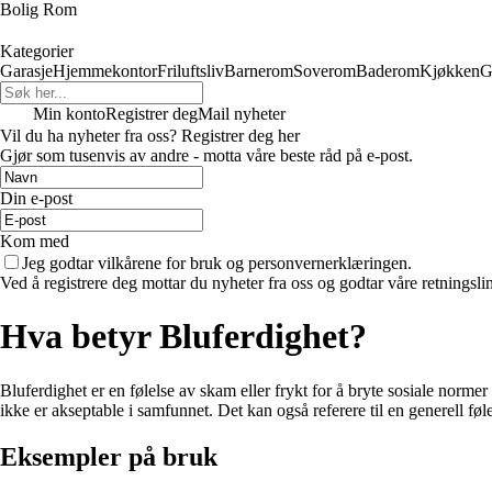
Bolig Rom
Kategorier
Garasje
Hjemmekontor
Friluftsliv
Barnerom
Soverom
Baderom
Kjøkken
G
Min konto
Registrer deg
Mail nyheter
Vil du ha nyheter fra oss? Registrer deg her
Gjør som tusenvis av andre - motta våre beste råd på e-post.
Din e-post
Kom med
Jeg godtar vilkårene for bruk og personvernerklæringen.
Ved å registrere deg mottar du nyheter fra oss og godtar våre retningsli
Hva betyr Bluferdighet?
Bluferdighet er en følelse av skam eller frykt for å bryte sosiale normer
ikke er akseptable i samfunnet. Det kan også referere til en generell føl
Eksempler på bruk