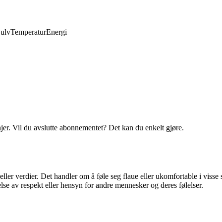
ulv
Temperatur
Energi
njer. Vil du avslutte abonnementet? Det kan du enkelt gjøre.
 eller verdier. Det handler om å føle seg flaue eller ukomfortable i viss
else av respekt eller hensyn for andre mennesker og deres følelser.