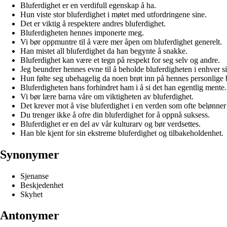
Bluferdighet er en verdifull egenskap å ha.
Hun viste stor bluferdighet i møtet med utfordringene sine.
Det er viktig å respektere andres bluferdighet.
Bluferdigheten hennes imponerte meg.
Vi bør oppmuntre til å være mer åpen om bluferdighet generelt.
Han mistet all bluferdighet da han begynte å snakke.
Bluferdighet kan være et tegn på respekt for seg selv og andre.
Jeg beundrer hennes evne til å beholde bluferdigheten i enhver si
Hun følte seg ubehagelig da noen brøt inn på hennes personlige 
Bluferdigheten hans forhindret ham i å si det han egentlig mente.
Vi bør lære barna våre om viktigheten av bluferdighet.
Det krever mot å vise bluferdighet i en verden som ofte belønner 
Du trenger ikke å ofre din bluferdighet for å oppnå suksess.
Bluferdighet er en del av vår kulturarv og bør verdsettes.
Han ble kjent for sin ekstreme bluferdighet og tilbakeholdenhet.
Synonymer
Sjenanse
Beskjedenhet
Skyhet
Antonymer