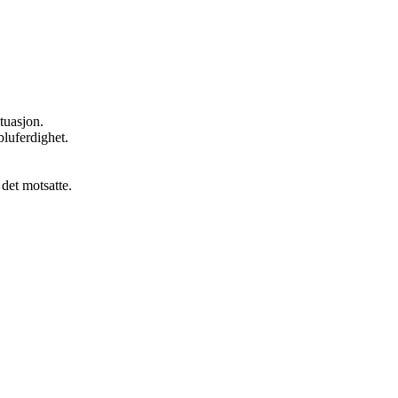
tuasjon.
bluferdighet.
det motsatte.