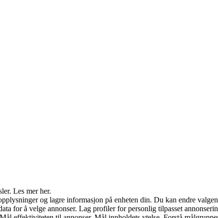
sler. Les mer her.
opplysninger og lagre informasjon på enheten din. Du kan endre valgene
ata for å velge annonser. Lag profiler for personlig tilpasset annonserin
 Mål effektiviteten til annonser. Mål innholdets ytelse. Forstå målgruppe