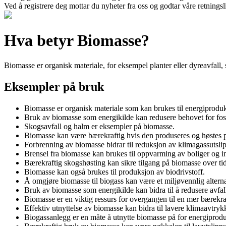
Ved å registrere deg mottar du nyheter fra oss og godtar våre retnings
Hva betyr Biomasse?
Biomasse er organisk materiale, for eksempel planter eller dyreavfall,
Eksempler på bruk
Biomasse er organisk materiale som kan brukes til energiprodu
Bruk av biomasse som energikilde kan redusere behovet for foss
Skogsavfall og halm er eksempler på biomasse.
Biomasse kan være bærekraftig hvis den produseres og høstes p
Forbrenning av biomasse bidrar til reduksjon av klimagassutsli
Brensel fra biomasse kan brukes til oppvarming av boliger og in
Bærekraftig skogshøsting kan sikre tilgang på biomasse over tid
Biomasse kan også brukes til produksjon av biodrivstoff.
Å omgjøre biomasse til biogass kan være et miljøvennlig alterna
Bruk av biomasse som energikilde kan bidra til å redusere avfa
Biomasse er en viktig ressurs for overgangen til en mer bærekr
Effektiv utnyttelse av biomasse kan bidra til lavere klimaavtryk
Biogassanlegg er en måte å utnytte biomasse på for energiprod