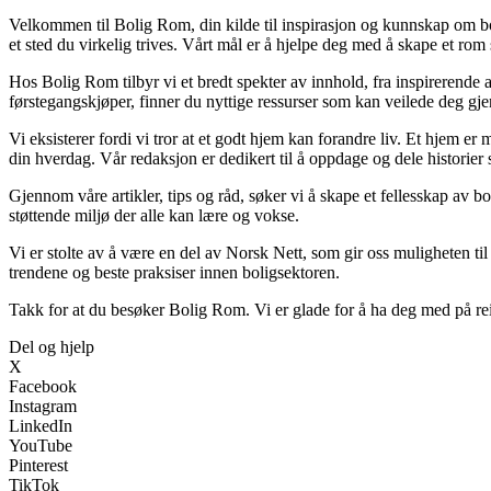
Velkommen til Bolig Rom, din kilde til inspirasjon og kunnskap om boli
et sted du virkelig trives. Vårt mål er å hjelpe deg med å skape et rom 
Hos Bolig Rom tilbyr vi et bredt spekter av innhold, fra inspirerende 
førstegangskjøper, finner du nyttige ressurser som kan veilede deg gjenn
Vi eksisterer fordi vi tror at et godt hjem kan forandre liv. Et hjem 
din hverdag. Vår redaksjon er dedikert til å oppdage og dele historie
Gjennom våre artikler, tips og råd, søker vi å skape et fellesskap av b
støttende miljø der alle kan lære og vokse.
Vi er stolte av å være en del av Norsk Nett, som gir oss muligheten til å
trendene og beste praksiser innen boligsektoren.
Takk for at du besøker Bolig Rom. Vi er glade for å ha deg med på rei
Del og hjelp
X
Facebook
Instagram
LinkedIn
YouTube
Pinterest
TikTok