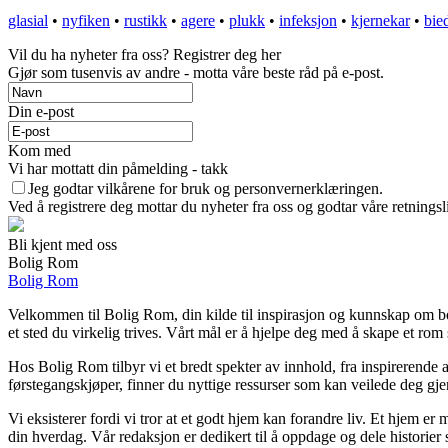
glasial
•
nyfiken
•
rustikk
•
agere
•
plukk
•
infeksjon
•
kjernekar
•
bie
Vil du ha nyheter fra oss? Registrer deg her
Gjør som tusenvis av andre - motta våre beste råd på e-post.
Din e-post
Kom med
Vi har mottatt din påmelding - takk
Jeg godtar vilkårene for bruk og personvernerklæringen.
Ved å registrere deg mottar du nyheter fra oss og godtar våre retnings
Bli kjent med oss
Bolig Rom
Bolig Rom
Velkommen til Bolig Rom, din kilde til inspirasjon og kunnskap om boli
et sted du virkelig trives. Vårt mål er å hjelpe deg med å skape et rom 
Hos Bolig Rom tilbyr vi et bredt spekter av innhold, fra inspirerende 
førstegangskjøper, finner du nyttige ressurser som kan veilede deg gjenn
Vi eksisterer fordi vi tror at et godt hjem kan forandre liv. Et hjem 
din hverdag. Vår redaksjon er dedikert til å oppdage og dele historie