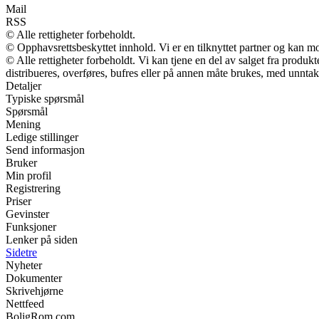
Mail
RSS
© Alle rettigheter forbeholdt.
© Opphavsrettsbeskyttet innhold. Vi er en tilknyttet partner og kan mott
© Alle rettigheter forbeholdt. Vi kan tjene en del av salget fra produ
distribueres, overføres, bufres eller på annen måte brukes, med unntak a
Detaljer
Typiske spørsmål
Spørsmål
Mening
Ledige stillinger
Send informasjon
Bruker
Min profil
Registrering
Priser
Gevinster
Funksjoner
Lenker på siden
Sidetre
Nyheter
Dokumenter
Skrivehjørne
Nettfeed
BoligRom.com