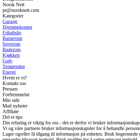
Norsk Nett
pr@norsknett.com
Kategorier
Garasje
Hjemmekontor
Friluftsliv
Barnerom
Soverom
Baderom
Kjøkken
Gulv
Temperatur
Energi
Hvem er vi?
Kontakt oss
Pressen
Forfremmelse
Min side
Mail nyheter
Affiliate
Del et tips
Din erfaring er viktig for oss - det er derfor vi bruker informasjonskap
Vi og våre partnere bruker informasjonskapsler for å behandle person
Lagre og/eller få tilgang til informasjon på enheten. Bruk begrensede d
personlig tilpasset innhold. Bruk profiler for å velge relevant innhold.