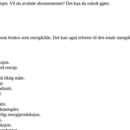
linjer. Vil du avslutte abonnementet? Det kan du enkelt gjøre.
 som brukes som energikilde. Det kan også referere til den totale mengd
ksjon.
il energi.
å riktig måte.
pp.
dustri.
.
tiv.
llsmengder.
aftig energiproduksjon.
k.
uksjon.