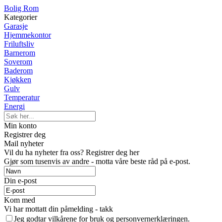
Bolig Rom
Kategorier
Garasje
Hjemmekontor
Friluftsliv
Barnerom
Soverom
Baderom
Kjøkken
Gulv
Temperatur
Energi
Min konto
Registrer deg
Mail nyheter
Vil du ha nyheter fra oss? Registrer deg her
Gjør som tusenvis av andre - motta våre beste råd på e-post.
Din e-post
Kom med
Vi har mottatt din påmelding - takk
Jeg godtar vilkårene for bruk og personvernerklæringen.