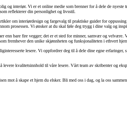
g og interiør. Vi er et online medie som brenner for å dele de nyeste tr
som reflekterer din personlighet og livsstil.
artikler om interiørdesign og fargevalg til praktiske guider for oppussin
om prosessen. Vi ønsker at du skal føle deg trygg i dine valg og inspirert
er mer enn bare fire vegger; det er et sted for minner, samvær og velvære
r som fremhever den unike skjønnheten og funksjonaliteten i ethvert hje
oliginteresserte lesere. Vi oppfordrer deg til å dele dine egne erfaring
 levere kvalitetsinnhold til våre lesere. Vårt team av skribenter og ekspe
sen mot å skape et hjem du elsker. Bli med oss i dag, og la oss sammen