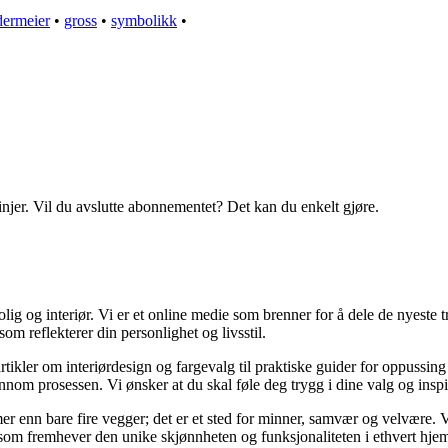
dermeier
•
gross
•
symbolikk
•
linjer. Vil du avslutte abonnementet? Det kan du enkelt gjøre.
g og interiør. Vi er et online medie som brenner for å dele de nyeste tr
som reflekterer din personlighet og livsstil.
artikler om interiørdesign og fargevalg til praktiske guider for oppussin
om prosessen. Vi ønsker at du skal føle deg trygg i dine valg og inspirert
er mer enn bare fire vegger; det er et sted for minner, samvær og velvære
r som fremhever den unike skjønnheten og funksjonaliteten i ethvert hje