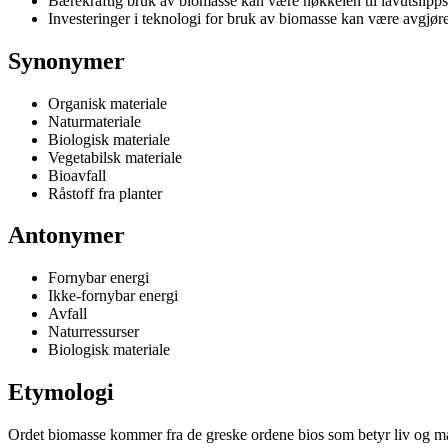
Bærekraftig bruk av biomasse kan være nøkkelen til lavutslipp
Investeringer i teknologi for bruk av biomasse kan være avgjør
Synonymer
Organisk materiale
Naturmateriale
Biologisk materiale
Vegetabilsk materiale
Bioavfall
Råstoff fra planter
Antonymer
Fornybar energi
Ikke-fornybar energi
Avfall
Naturressurser
Biologisk materiale
Etymologi
Ordet biomasse kommer fra de greske ordene bios som betyr liv og mas