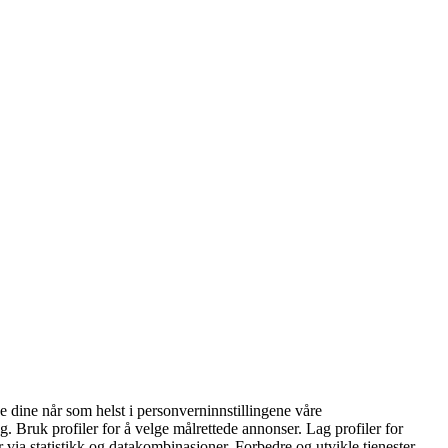
 dine når som helst i personverninnstillingene våre
g. Bruk profiler for å velge målrettede annonser. Lag profiler for
r via statistikk og datakombinasjoner. Forbedre og utvikle tjenester.