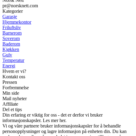
Norsk Nett
pr@norsknett.com
Kategorier
Garasje
Hjemmekontor
Friluftsliv
Barnerom
Soverom
Baderom
Kjøkken
Gulv
Temperatur
Energi
Hvem er vi?
Kontakt oss
Pressen
Forfremmelse
Min side
Mail nyheter
Affiliate
Del et tips
Din erfaring er viktig for oss - det er derfor vi bruker
informasjonskapsler. Les mer her.
Vi og våre partnere bruker informasjonskapsler for å behandle
personopplysninger og lagre informasjon på enheten din. Du kan