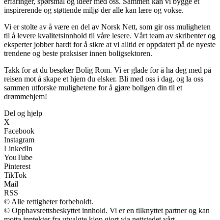
erfaringer, spørsmål og ideer med oss. Sammen kan vi bygge et
inspirerende og støttende miljø der alle kan lære og vokse.
Vi er stolte av å være en del av Norsk Nett, som gir oss muligheten
til å levere kvalitetsinnhold til våre lesere. Vårt team av skribenter og
eksperter jobber hardt for å sikre at vi alltid er oppdatert på de nyeste
trendene og beste praksiser innen boligsektoren.
Takk for at du besøker Bolig Rom. Vi er glade for å ha deg med på
reisen mot å skape et hjem du elsker. Bli med oss i dag, og la oss
sammen utforske mulighetene for å gjøre boligen din til et
drømmehjem!
Del og hjelp
X
Facebook
Instagram
LinkedIn
YouTube
Pinterest
TikTok
Mail
RSS
© Alle rettigheter forbeholdt.
© Opphavsrettsbeskyttet innhold. Vi er en tilknyttet partner og kan
motta inntekter fra utvalgte kjøp gjort via nettstedet vårt.