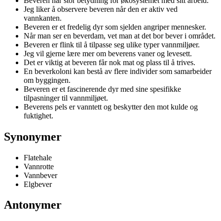
Beveren har stor betydning for økosystemet med sitt arbeid.
Jeg liker å observere beveren når den er aktiv ved
vannkanten.
Beveren er et fredelig dyr som sjelden angriper mennesker.
Når man ser en beverdam, vet man at det bor bever i området.
Beveren er flink til å tilpasse seg ulike typer vannmiljøer.
Jeg vil gjerne lære mer om beverens vaner og levesett.
Det er viktig at beveren får nok mat og plass til å trives.
En beverkoloni kan bestå av flere individer som samarbeider
om byggingen.
Beveren er et fascinerende dyr med sine spesifikke
tilpasninger til vannmiljøet.
Beverens pels er vanntett og beskytter den mot kulde og
fuktighet.
Synonymer
Flatehale
Vannrotte
Vannbever
Elgbever
Antonymer