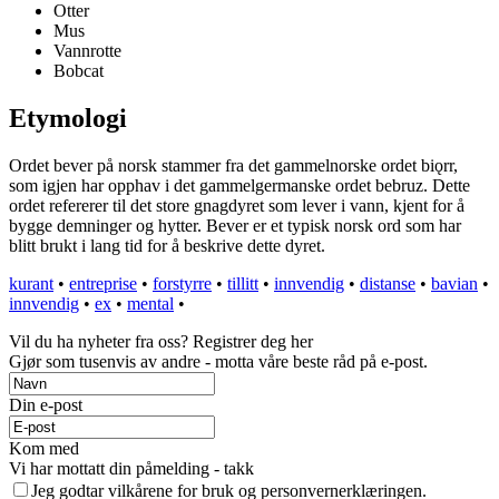
Otter
Mus
Vannrotte
Bobcat
Etymologi
Ordet bever på norsk stammer fra det gammelnorske ordet biǫrr,
som igjen har opphav i det gammelgermanske ordet bebruz. Dette
ordet refererer til det store gnagdyret som lever i vann, kjent for å
bygge demninger og hytter. Bever er et typisk norsk ord som har
blitt brukt i lang tid for å beskrive dette dyret.
kurant
•
entreprise
•
forstyrre
•
tillitt
•
innvendig
•
distanse
•
bavian
•
innvendig
•
ex
•
mental
•
Vil du ha nyheter fra oss? Registrer deg her
Gjør som tusenvis av andre - motta våre beste råd på e-post.
Din e-post
Kom med
Vi har mottatt din påmelding - takk
Jeg godtar vilkårene for bruk og personvernerklæringen.