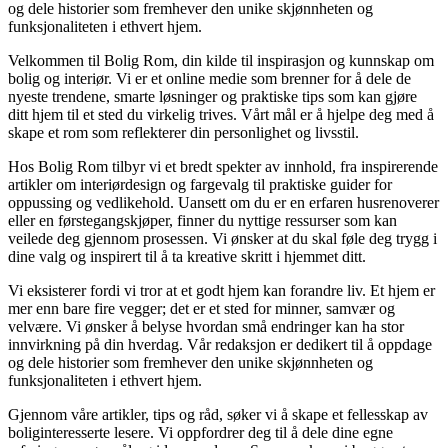
og dele historier som fremhever den unike skjønnheten og
funksjonaliteten i ethvert hjem.
Velkommen til Bolig Rom, din kilde til inspirasjon og kunnskap om
bolig og interiør. Vi er et online medie som brenner for å dele de
nyeste trendene, smarte løsninger og praktiske tips som kan gjøre
ditt hjem til et sted du virkelig trives. Vårt mål er å hjelpe deg med å
skape et rom som reflekterer din personlighet og livsstil.
Hos Bolig Rom tilbyr vi et bredt spekter av innhold, fra inspirerende
artikler om interiørdesign og fargevalg til praktiske guider for
oppussing og vedlikehold. Uansett om du er en erfaren husrenoverer
eller en førstegangskjøper, finner du nyttige ressurser som kan
veilede deg gjennom prosessen. Vi ønsker at du skal føle deg trygg i
dine valg og inspirert til å ta kreative skritt i hjemmet ditt.
Vi eksisterer fordi vi tror at et godt hjem kan forandre liv. Et hjem er
mer enn bare fire vegger; det er et sted for minner, samvær og
velvære. Vi ønsker å belyse hvordan små endringer kan ha stor
innvirkning på din hverdag. Vår redaksjon er dedikert til å oppdage
og dele historier som fremhever den unike skjønnheten og
funksjonaliteten i ethvert hjem.
Gjennom våre artikler, tips og råd, søker vi å skape et fellesskap av
boliginteresserte lesere. Vi oppfordrer deg til å dele dine egne