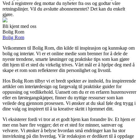
Ved å registrere deg mottar du nyheter fra oss og godtar våre
retningslinjer. Vil du avslutte abonnementet? Det kan du enkelt
gjøre.
Bli kjent med oss
Bolig Rom
Bolig Rom
Velkommen til Bolig Rom, din kilde til inspirasjon og kunnskap om
bolig og interiør. Vi er et online medie som brenner for å dele de
nyeste trendene, smarte løsninger og praktiske tips som kan gjøre
ditt hjem til et sted du virkelig trives. Vårt mål er å hjelpe deg med å
skape et rom som reflekterer din personlighet og livsstil.
Hos Bolig Rom tilbyr vi et bredt spekter av innhold, fra inspirerende
artikler om interiørdesign og fargevalg til praktiske guider for
oppussing og vedlikehold. Uansett om du er en erfaren husrenoverer
eller en førstegangskjøper, finner du nyttige ressurser som kan
veilede deg gjennom prosessen. Vi ønsker at du skal føle deg trygg i
dine valg og inspirert til å ta kreative skritt i hjemmet ditt.
Vi eksisterer fordi vi tror at et godt hjem kan forandre liv. Et hjem er
mer enn bare fire vegger; det er et sted for minner, samvær og
velvære. Vi ønsker å belyse hvordan små endringer kan ha stor
innvirkning på din hverdag. Vår redaksjon er dedikert til å oppdage