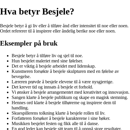
Hva betyr Besjele?
Besjele betyr å gi liv eller å tilføre ånd eller intensitet til noe eller noen.
Ordet refererer til å inspirere eller åndelig berike noe eller noen.
Eksempler på bruk
Besjele betyr å tilføre liv og sjel til noe.
Hun besjelet maleriet med sine følelser.
Det er viktig å besjele arbeidet med lidenskap.
Kunstneren forsøkte å besjele skulpturen med en følelse av
bevegelse.
Læreren prøvde å besjele elevene til å være nysgjerrige.
Det krever tid og innsats å besjele et forhold.
Vi ønsker å besjele arrangementet med kreativitet og innovasjon.
Sangen klarte å besjele publikum og skape en magisk stemning.
Hennes ord klarte å besjele tilhørerne og inspirere dem til
handling.
Skuespillerens tolkning klarte å besjele rollen til liv.
Forfatteren forsøker å besjele karakterene i sine bøker.
Musikken besjelet festen og fikk alle til å danse.
En god leder kan besjele sitt team til å oppnå store resultater.