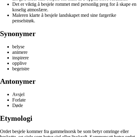
Det er viktig å besjele rommet med personlig preg for å skape en
koselig atmosfære.
Maleren klarte å besjele landskapet med sine fargerike
penselstrøk.
Synonymer
belyse
animere
inspirere
opplive
begeistre
Antonymer
Avsjel
Forlate
Døde
Etymologi
Ordet besjele kommer fra gammelnorsk be som betyr omringe eller
beskytte, og sjele som betyr sjel eller livskraft. Sammensatt betyr ordet