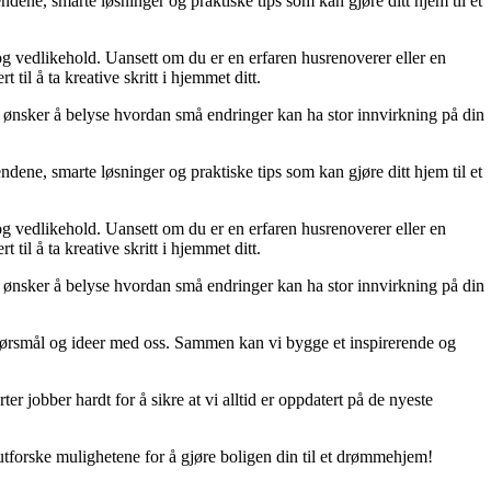
dene, smarte løsninger og praktiske tips som kan gjøre ditt hjem til et
 og vedlikehold. Uansett om du er en erfaren husrenoverer eller en
til å ta kreative skritt i hjemmet ditt.
 Vi ønsker å belyse hvordan små endringer kan ha stor innvirkning på din
dene, smarte løsninger og praktiske tips som kan gjøre ditt hjem til et
 og vedlikehold. Uansett om du er en erfaren husrenoverer eller en
til å ta kreative skritt i hjemmet ditt.
 Vi ønsker å belyse hvordan små endringer kan ha stor innvirkning på din
r, spørsmål og ideer med oss. Sammen kan vi bygge et inspirerende og
er jobber hardt for å sikre at vi alltid er oppdatert på de nyeste
utforske mulighetene for å gjøre boligen din til et drømmehjem!