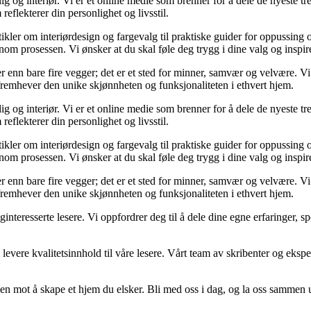
og interiør. Vi er et online medie som brenner for å dele de nyeste tren
reflekterer din personlighet og livsstil.
tikler om interiørdesign og fargevalg til praktiske guider for oppussing
m prosessen. Vi ønsker at du skal føle deg trygg i dine valg og inspirert 
 mer enn bare fire vegger; det er et sted for minner, samvær og velvære.
 fremhever den unike skjønnheten og funksjonaliteten i ethvert hjem.
og interiør. Vi er et online medie som brenner for å dele de nyeste tren
reflekterer din personlighet og livsstil.
tikler om interiørdesign og fargevalg til praktiske guider for oppussing
m prosessen. Vi ønsker at du skal føle deg trygg i dine valg og inspirert 
 mer enn bare fire vegger; det er et sted for minner, samvær og velvære.
 fremhever den unike skjønnheten og funksjonaliteten i ethvert hjem.
liginteresserte lesere. Vi oppfordrer deg til å dele dine egne erfaringe
levere kvalitetsinnhold til våre lesere. Vårt team av skribenter og ekspert
en mot å skape et hjem du elsker. Bli med oss i dag, og la oss sammen 