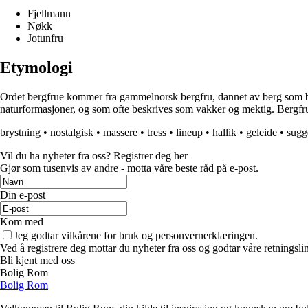
Fjellmann
Nøkk
Jotunfru
Etymologi
Ordet bergfrue kommer fra gammelnorsk bergfru, dannet av berg som betyr f
naturformasjoner, og som ofte beskrives som vakker og mektig. Bergfru
brystning
•
nostalgisk
•
massere
•
tress
•
lineup
•
hallik
•
geleide
•
sugg
Vil du ha nyheter fra oss? Registrer deg her
Gjør som tusenvis av andre - motta våre beste råd på e-post.
Din e-post
Kom med
Jeg godtar vilkårene for bruk og personvernerklæringen.
Ved å registrere deg mottar du nyheter fra oss og godtar våre retningsli
Bli kjent med oss
Bolig Rom
Bolig Rom