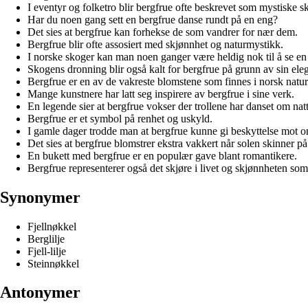
I eventyr og folketro blir bergfrue ofte beskrevet som mystiske s
Har du noen gang sett en bergfrue danse rundt på en eng?
Det sies at bergfrue kan forhekse de som vandrer for nær dem.
Bergfrue blir ofte assosiert med skjønnhet og naturmystikk.
I norske skoger kan man noen ganger være heldig nok til å se en b
Skogens dronning blir også kalt for bergfrue på grunn av sin ele
Bergfrue er en av de vakreste blomstene som finnes i norsk natur
Mange kunstnere har latt seg inspirere av bergfrue i sine verk.
En legende sier at bergfrue vokser der trollene har danset om nat
Bergfrue er et symbol på renhet og uskyld.
I gamle dager trodde man at bergfrue kunne gi beskyttelse mot o
Det sies at bergfrue blomstrer ekstra vakkert når solen skinner på
En bukett med bergfrue er en populær gave blant romantikere.
Bergfrue representerer også det skjøre i livet og skjønnheten som 
Synonymer
Fjellnøkkel
Berglilje
Fjell-lilje
Steinnøkkel
Antonymer