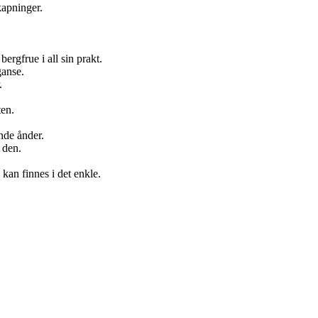
kapninger.
ergfrue i all sin prakt.
ganse.
.
ten.
nde ånder.
 den.
kan finnes i det enkle.