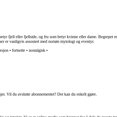
jell eller fjellside, og fru som betyr kvinne eller dame. Begrepet refere
er er vanligvis assosiert med norrøn mytologi og eventyr.
esjon
•
fortsette
•
nostalgisk
•
njer. Vil du avslutte abonnementet? Det kan du enkelt gjøre.