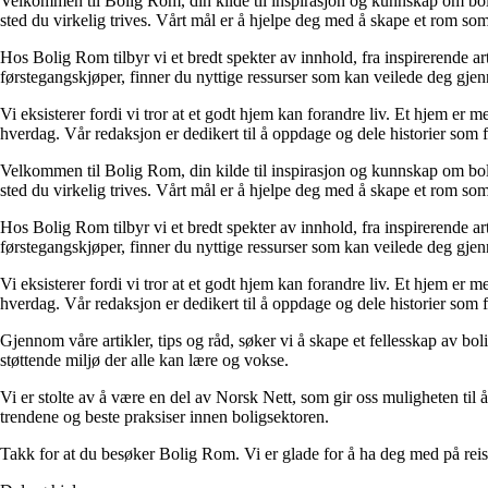
Velkommen til Bolig Rom, din kilde til inspirasjon og kunnskap om bolig 
sted du virkelig trives. Vårt mål er å hjelpe deg med å skape et rom som 
Hos Bolig Rom tilbyr vi et bredt spekter av innhold, fra inspirerende ar
førstegangskjøper, finner du nyttige ressurser som kan veilede deg gjenno
Vi eksisterer fordi vi tror at et godt hjem kan forandre liv. Et hjem er
hverdag. Vår redaksjon er dedikert til å oppdage og dele historier som
Velkommen til Bolig Rom, din kilde til inspirasjon og kunnskap om bolig 
sted du virkelig trives. Vårt mål er å hjelpe deg med å skape et rom som 
Hos Bolig Rom tilbyr vi et bredt spekter av innhold, fra inspirerende ar
førstegangskjøper, finner du nyttige ressurser som kan veilede deg gjenno
Vi eksisterer fordi vi tror at et godt hjem kan forandre liv. Et hjem er
hverdag. Vår redaksjon er dedikert til å oppdage og dele historier som
Gjennom våre artikler, tips og råd, søker vi å skape et fellesskap av bo
støttende miljø der alle kan lære og vokse.
Vi er stolte av å være en del av Norsk Nett, som gir oss muligheten til å 
trendene og beste praksiser innen boligsektoren.
Takk for at du besøker Bolig Rom. Vi er glade for å ha deg med på reis