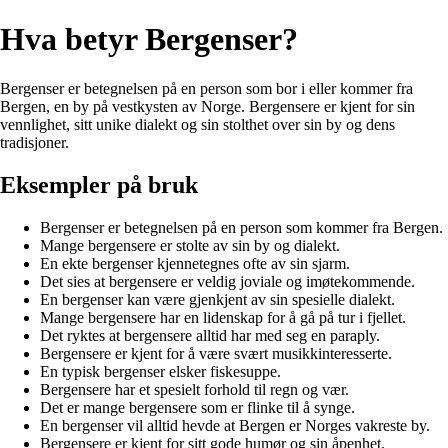
Hva betyr Bergenser?
Bergenser er betegnelsen på en person som bor i eller kommer fra
Bergen, en by på vestkysten av Norge. Bergensere er kjent for sin
vennlighet, sitt unike dialekt og sin stolthet over sin by og dens
tradisjoner.
Eksempler på bruk
Bergenser er betegnelsen på en person som kommer fra Bergen.
Mange bergensere er stolte av sin by og dialekt.
En ekte bergenser kjennetegnes ofte av sin sjarm.
Det sies at bergensere er veldig joviale og imøtekommende.
En bergenser kan være gjenkjent av sin spesielle dialekt.
Mange bergensere har en lidenskap for å gå på tur i fjellet.
Det ryktes at bergensere alltid har med seg en paraply.
Bergensere er kjent for å være svært musikkinteresserte.
En typisk bergenser elsker fiskesuppe.
Bergensere har et spesielt forhold til regn og vær.
Det er mange bergensere som er flinke til å synge.
En bergenser vil alltid hevde at Bergen er Norges vakreste by.
Bergensere er kjent for sitt gode humør og sin åpenhet.