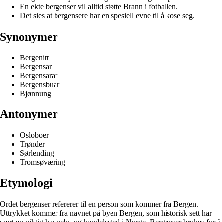
En ekte bergenser vil alltid støtte Brann i fotballen.
Det sies at bergensere har en spesiell evne til å kose seg.
Synonymer
Bergenitt
Bergensar
Bergensarar
Bergensbuar
Bjønnung
Antonymer
Osloboer
Trønder
Sørlending
Tromsøværing
Etymologi
Ordet bergenser refererer til en person som kommer fra Bergen.
Uttrykket kommer fra navnet på byen Bergen, som historisk sett har
vært en viktig havneby og handelssted i Norge. Bergenser brukes for å