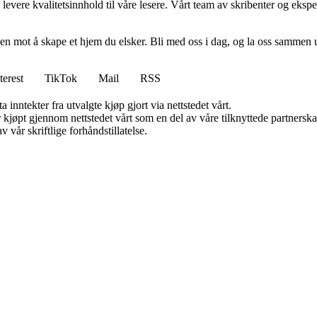
levere kvalitetsinnhold til våre lesere. Vårt team av skribenter og ekspert
en mot å skape et hjem du elsker. Bli med oss i dag, og la oss sammen 
terest
TikTok
Mail
RSS
 inntekter fra utvalgte kjøp gjort via nettstedet vårt.
ter kjøpt gjennom nettstedet vårt som en del av våre tilknyttede partner
 vår skriftlige forhåndstillatelse.