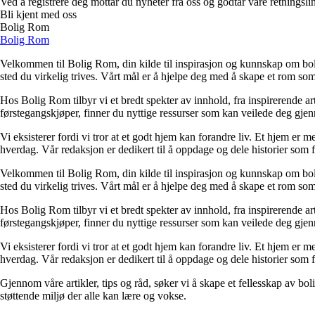
Ved å registrere deg mottar du nyheter fra oss og godtar våre retningsli
Bli kjent med oss
Bolig Rom
Bolig Rom
Velkommen til Bolig Rom, din kilde til inspirasjon og kunnskap om bolig 
sted du virkelig trives. Vårt mål er å hjelpe deg med å skape et rom som 
Hos Bolig Rom tilbyr vi et bredt spekter av innhold, fra inspirerende ar
førstegangskjøper, finner du nyttige ressurser som kan veilede deg gjenno
Vi eksisterer fordi vi tror at et godt hjem kan forandre liv. Et hjem er
hverdag. Vår redaksjon er dedikert til å oppdage og dele historier som
Velkommen til Bolig Rom, din kilde til inspirasjon og kunnskap om bolig 
sted du virkelig trives. Vårt mål er å hjelpe deg med å skape et rom som 
Hos Bolig Rom tilbyr vi et bredt spekter av innhold, fra inspirerende ar
førstegangskjøper, finner du nyttige ressurser som kan veilede deg gjenno
Vi eksisterer fordi vi tror at et godt hjem kan forandre liv. Et hjem er
hverdag. Vår redaksjon er dedikert til å oppdage og dele historier som
Gjennom våre artikler, tips og råd, søker vi å skape et fellesskap av bo
støttende miljø der alle kan lære og vokse.