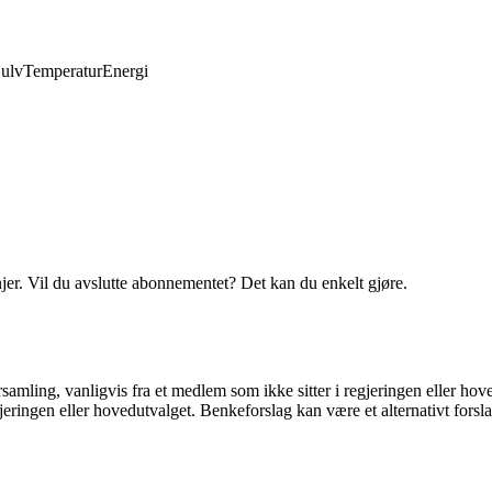
ulv
Temperatur
Energi
njer. Vil du avslutte abonnementet? Det kan du enkelt gjøre.
amling, vanligvis fra et medlem som ikke sitter i regjeringen eller hoved
ringen eller hovedutvalget. Benkeforslag kan være et alternativt forslag 