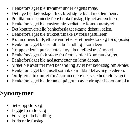
Benkeforslaget ble fremmet under dagens møte.
Det nye benkeforslaget fikk bred støtte blant medlemmene.
Politikerne diskuterte flere benkeforslag i løpet av kvelden.
Benkeforslaget ble enstemmig vedtatt av kommunestyret.
Det kontroversielle benkeforslaget skapte debatt i salen.
Benkeforslaget ble trukket tilbake av forslagsstilleren.
Kommunens budsjett ble endret etter et benkeforslag fra opposis
Benkeforslaget ble sendt til behandling i komiteen.
Gruppelederen presenterte et nytt benkeforslag på møtet.
Benkeforslaget fikk støtte fra flere partier i kommunestyret.
Benkeforslaget ble nedstemt etter en lang debatt.
Møtet ble avsluttet med behandling av et benkeforslag om skoles
Benkeforslaget ble ansett som ikke-innblandet av møtelederen.
Ordføreren tok ordet for å kommentere det siste benkeforslaget.
Benkeforslaget ble fremmet på grunn av endringer i økonomipla
Synonymer
Sette opp forslag
Legge frem forslag
Forslag til behandling
Forberede forslag