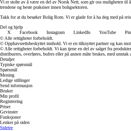
Vi er stolte av å være en del av Norsk Nett, som gir oss muligheten til å 
trendene og beste praksiser innen boligsektoren.
Takk for at du besøker Bolig Rom. Vi er glade for å ha deg med på reis
Del og hjelp
X
Facebook
Instagram
LinkedIn
YouTube
Pin
© Alle rettigheter forbeholdt.
© Opphavsrettsbeskyttet innhold. Vi er en tilknyttet partner og kan motta
© Alle rettigheter forbeholdt. Vi kan tjene en del av salget fra produk
distribueres, overføres, bufres eller på annen måte brukes, med unntak av
Detaljer
Typiske spørsmål
Spørsmål
Mening
Ledige stillinger
Send informasjon
Bruker
Min profil
Registrering
Priser
Gevinster
Funksjoner
Lenker på siden
Sidetre