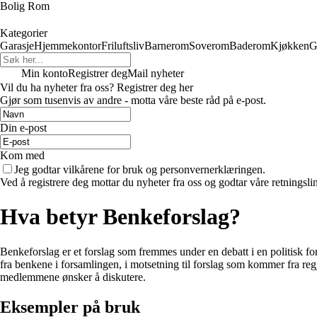
Bolig Rom
Kategorier
Garasje
Hjemmekontor
Friluftsliv
Barnerom
Soverom
Baderom
Kjøkken
G
Min konto
Registrer deg
Mail nyheter
Vil du ha nyheter fra oss? Registrer deg her
Gjør som tusenvis av andre - motta våre beste råd på e-post.
Din e-post
Kom med
Jeg godtar vilkårene for bruk og personvernerklæringen.
Ved å registrere deg mottar du nyheter fra oss og godtar våre retningsli
Hva betyr Benkeforslag?
Benkeforslag er et forslag som fremmes under en debatt i en politisk fors
fra benkene i forsamlingen, i motsetning til forslag som kommer fra regje
medlemmene ønsker å diskutere.
Eksempler på bruk