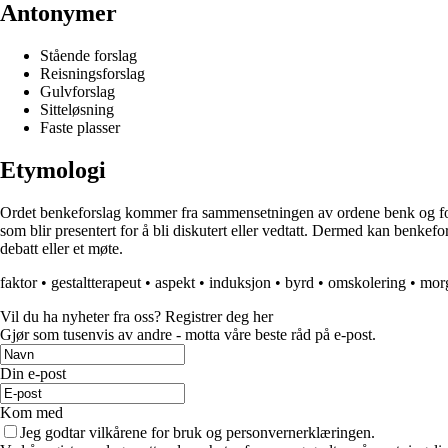
Antonymer
Stående forslag
Reisningsforslag
Gulvforslag
Sitteløsning
Faste plasser
Etymologi
Ordet benkeforslag kommer fra sammensetningen av ordene benk og forslag. B
som blir presentert for å bli diskutert eller vedtatt. Dermed kan benkefo
debatt eller et møte.
faktor
•
gestaltterapeut
•
aspekt
•
induksjon
•
byrd
•
omskolering
•
mor
Vil du ha nyheter fra oss? Registrer deg her
Gjør som tusenvis av andre - motta våre beste råd på e-post.
Din e-post
Kom med
Jeg godtar vilkårene for bruk og personvernerklæringen.