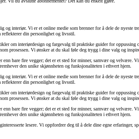
njer. Vil du avslutte abonnementet? Det kan du enkelt gjøre.
og interiør. Vi er et online medie som brenner for å dele de nyeste tren
reflekterer din personlighet og livsstil.
tikler om interiørdesign og fargevalg til praktiske guider for oppussing
m prosessen. Vi ønsker at du skal føle deg trygg i dine valg og inspirert 
 mer enn bare fire vegger; det er et sted for minner, samvær og velvære.
 fremhever den unike skjønnheten og funksjonaliteten i ethvert hjem.
og interiør. Vi er et online medie som brenner for å dele de nyeste tren
reflekterer din personlighet og livsstil.
tikler om interiørdesign og fargevalg til praktiske guider for oppussing
m prosessen. Vi ønsker at du skal føle deg trygg i dine valg og inspirert 
 mer enn bare fire vegger; det er et sted for minner, samvær og velvære.
 fremhever den unike skjønnheten og funksjonaliteten i ethvert hjem.
liginteresserte lesere. Vi oppfordrer deg til å dele dine egne erfaringe