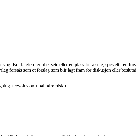
enk refererer til et sete eller en plass for å sitte, spesielt i en forsam
rslag forstås som et forslag som blir lagt fram for diskusjon eller beslu
gning
•
revolusjon
•
palindromisk
•