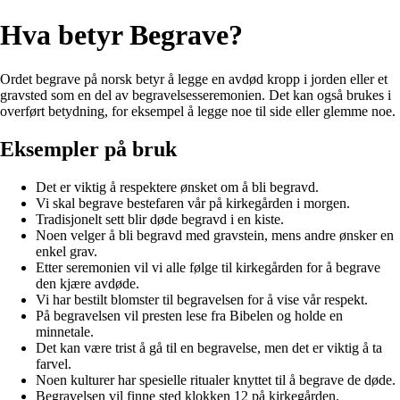
Hva betyr Begrave?
Ordet begrave på norsk betyr å legge en avdød kropp i jorden eller et
gravsted som en del av begravelsesseremonien. Det kan også brukes i
overført betydning, for eksempel å legge noe til side eller glemme noe.
Eksempler på bruk
Det er viktig å respektere ønsket om å bli begravd.
Vi skal begrave bestefaren vår på kirkegården i morgen.
Tradisjonelt sett blir døde begravd i en kiste.
Noen velger å bli begravd med gravstein, mens andre ønsker en
enkel grav.
Etter seremonien vil vi alle følge til kirkegården for å begrave
den kjære avdøde.
Vi har bestilt blomster til begravelsen for å vise vår respekt.
På begravelsen vil presten lese fra Bibelen og holde en
minnetale.
Det kan være trist å gå til en begravelse, men det er viktig å ta
farvel.
Noen kulturer har spesielle ritualer knyttet til å begrave de døde.
Begravelsen vil finne sted klokken 12 på kirkegården.