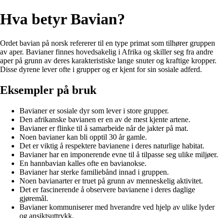
Hva betyr Bavian?
Ordet bavian på norsk refererer til en type primat som tilhører gruppen
av aper. Bavianer finnes hovedsakelig i Afrika og skiller seg fra andre
aper på grunn av deres karakteristiske lange snuter og kraftige kropper.
Disse dyrene lever ofte i grupper og er kjent for sin sosiale adferd.
Eksempler på bruk
Bavianer er sosiale dyr som lever i store grupper.
Den afrikanske bavianen er en av de mest kjente artene.
Bavianer er flinke til å samarbeide når de jakter på mat.
Noen bavianer kan bli opptil 30 år gamle.
Det er viktig å respektere bavianene i deres naturlige habitat.
Bavianer har en imponerende evne til å tilpasse seg ulike miljøer.
En hannbavian kalles ofte en bavianokse.
Bavianer har sterke familiebånd innad i gruppen.
Noen bavianarter er truet på grunn av menneskelig aktivitet.
Det er fascinerende å observere bavianene i deres daglige
gjøremål.
Bavianer kommuniserer med hverandre ved hjelp av ulike lyder
og ansiktsuttrykk.