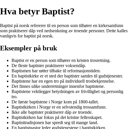
Hva betyr Baptist?
Baptist på norsk refererer til en person som tilhører en kirkesamfunn
som praktiserer dåp ved nedsenkning av troende personer. Dette kalles
vanligvis for baptist på norsk.
Eksempler på bruk
Baptist er en person som tilhører en kristen trosretning.
De fleste baptister praktiserer voksendåp.
Baptismen har røtter tilbake til reformasjonstiden.
En baptistkirke er et sted der baptister samles til gudstjenester.
Baptistene har en egen tro på individuell trosbekjennelse.
Det finnes ulike underretninger innenfor baptistene.
Baptistene vektlegger betydningen av frivillighet og personlig
tro.
De første baptistene i Norge kom på 1800-tallet.
Baptistkirken i Norge er en selvstendig trossamfunn.
Ikke alle baptister praktiserer dåp av troende.
Baptistkirken har fokus på det kristne fellesskapet.
Baptisttradisjonen har spredt seg til mange land.
En baptistpastor leder gudstjenestene i baptistkirken.