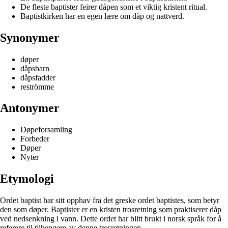
De fleste baptister feirer dåpen som et viktig kristent ritual.
Baptistkirken har en egen lære om dåp og nattverd.
Synonymer
døper
dåpsbarn
dåpsfadder
reströmme
Antonymer
Døpeforsamling
Forbeder
Døper
Nyter
Etymologi
Ordet baptist har sitt opphav fra det greske ordet baptistes, som betyr
den som døper. Baptister er en kristen trosretning som praktiserer dåp
ved nedsenkning i vann. Dette ordet har blitt brukt i norsk språk for å
referere til tilhengere av denne trosretningen.