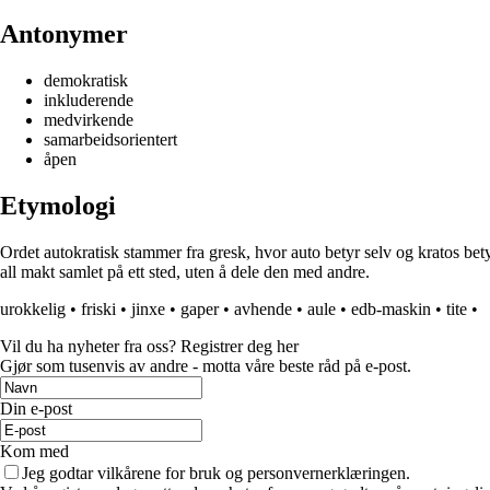
Antonymer
demokratisk
inkluderende
medvirkende
samarbeidsorientert
åpen
Etymologi
Ordet autokratisk stammer fra gresk, hvor auto betyr selv og kratos bet
all makt samlet på ett sted, uten å dele den med andre.
urokkelig
•
friski
•
jinxe
•
gaper
•
avhende
•
aule
•
edb-maskin
•
tite
•
Vil du ha nyheter fra oss? Registrer deg her
Gjør som tusenvis av andre - motta våre beste råd på e-post.
Din e-post
Kom med
Jeg godtar vilkårene for bruk og personvernerklæringen.