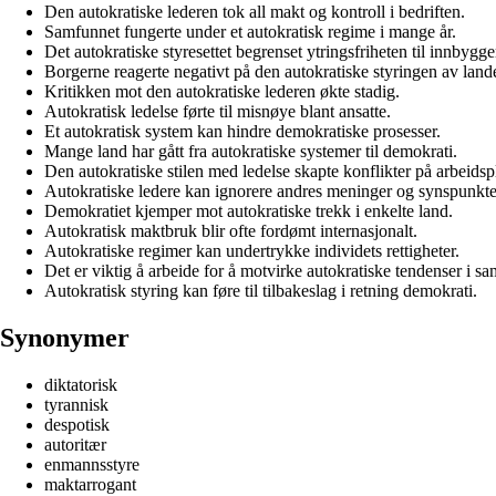
Den autokratiske lederen tok all makt og kontroll i bedriften.
Samfunnet fungerte under et autokratisk regime i mange år.
Det autokratiske styresettet begrenset ytringsfriheten til innbygge
Borgerne reagerte negativt på den autokratiske styringen av lande
Kritikken mot den autokratiske lederen økte stadig.
Autokratisk ledelse førte til misnøye blant ansatte.
Et autokratisk system kan hindre demokratiske prosesser.
Mange land har gått fra autokratiske systemer til demokrati.
Den autokratiske stilen med ledelse skapte konflikter på arbeidsp
Autokratiske ledere kan ignorere andres meninger og synspunkte
Demokratiet kjemper mot autokratiske trekk i enkelte land.
Autokratisk maktbruk blir ofte fordømt internasjonalt.
Autokratiske regimer kan undertrykke individets rettigheter.
Det er viktig å arbeide for å motvirke autokratiske tendenser i s
Autokratisk styring kan føre til tilbakeslag i retning demokrati.
Synonymer
diktatorisk
tyrannisk
despotisk
autoritær
enmannsstyre
maktarrogant