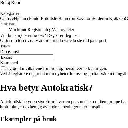
Bolig Rom
Kategorier
Garasje
Hjemmekontor
Friluftsliv
Barnerom
Soverom
Baderom
Kjøkken
G
Min konto
Registrer deg
Mail nyheter
Vil du ha nyheter fra oss? Registrer deg her
Gjør som tusenvis av andre - motta våre beste råd på e-post.
Din e-post
Kom med
Jeg godtar vilkårene for bruk og personvernerklæringen.
Ved å registrere deg mottar du nyheter fra oss og godtar våre retningsli
Hva betyr Autokratisk?
Autokratisk betyr en styreform hvor en person eller en liten gruppe har 
beslutninger uavhengig av andres meninger eller innspill.
Eksempler på bruk