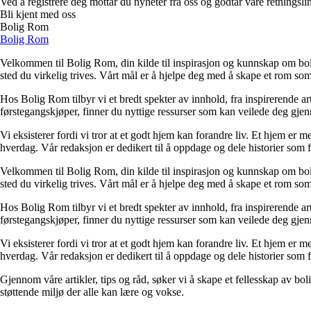
Ved å registrere deg mottar du nyheter fra oss og godtar våre retningsli
Bli kjent med oss
Bolig Rom
Bolig Rom
Velkommen til Bolig Rom, din kilde til inspirasjon og kunnskap om bolig 
sted du virkelig trives. Vårt mål er å hjelpe deg med å skape et rom som 
Hos Bolig Rom tilbyr vi et bredt spekter av innhold, fra inspirerende ar
førstegangskjøper, finner du nyttige ressurser som kan veilede deg gjenno
Vi eksisterer fordi vi tror at et godt hjem kan forandre liv. Et hjem er
hverdag. Vår redaksjon er dedikert til å oppdage og dele historier som
Velkommen til Bolig Rom, din kilde til inspirasjon og kunnskap om bolig 
sted du virkelig trives. Vårt mål er å hjelpe deg med å skape et rom som 
Hos Bolig Rom tilbyr vi et bredt spekter av innhold, fra inspirerende ar
førstegangskjøper, finner du nyttige ressurser som kan veilede deg gjenno
Vi eksisterer fordi vi tror at et godt hjem kan forandre liv. Et hjem er
hverdag. Vår redaksjon er dedikert til å oppdage og dele historier som
Gjennom våre artikler, tips og råd, søker vi å skape et fellesskap av bo
støttende miljø der alle kan lære og vokse.