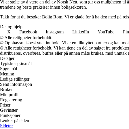
Vi er stolte av å være en del av Norsk Nett, som gir oss muligheten til å 
trendene og beste praksiser innen boligsektoren.
Takk for at du besøker Bolig Rom. Vi er glade for å ha deg med på reis
Del og hjelp
X
Facebook
Instagram
LinkedIn
YouTube
Pin
© Alle rettigheter forbeholdt.
© Opphavsrettsbeskyttet innhold. Vi er en tilknyttet partner og kan motta
© Alle rettigheter forbeholdt. Vi kan tjene en del av salget fra produk
distribueres, overføres, bufres eller på annen måte brukes, med unntak av
Detaljer
Typiske spørsmål
Spørsmål
Mening
Ledige stillinger
Send informasjon
Bruker
Min profil
Registrering
Priser
Gevinster
Funksjoner
Lenker på siden
Sidetre