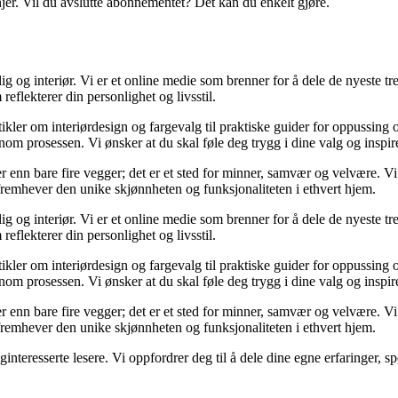
njer. Vil du avslutte abonnementet? Det kan du enkelt gjøre.
og interiør. Vi er et online medie som brenner for å dele de nyeste tren
reflekterer din personlighet og livsstil.
tikler om interiørdesign og fargevalg til praktiske guider for oppussing
m prosessen. Vi ønsker at du skal føle deg trygg i dine valg og inspirert 
 mer enn bare fire vegger; det er et sted for minner, samvær og velvære.
 fremhever den unike skjønnheten og funksjonaliteten i ethvert hjem.
og interiør. Vi er et online medie som brenner for å dele de nyeste tren
reflekterer din personlighet og livsstil.
tikler om interiørdesign og fargevalg til praktiske guider for oppussing
m prosessen. Vi ønsker at du skal føle deg trygg i dine valg og inspirert 
 mer enn bare fire vegger; det er et sted for minner, samvær og velvære.
 fremhever den unike skjønnheten og funksjonaliteten i ethvert hjem.
liginteresserte lesere. Vi oppfordrer deg til å dele dine egne erfaringe