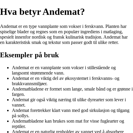
Hva betyr Andemat?
Andemat er en type vannplante som vokser i ferskvann. Planten har
spiselige blader og regnes som en populær ingrediens i matlaging,
spesielt innenfor nordisk og fransk kulinarisk tradisjon. Andemat har
en karakteristisk smak og tekstur som passer godt til ulike retter.
Eksempler på bruk
Andemat er en vannplante som vokser i stillestående og
langsomt strømmende vann.
Andemat er en viktig del av økosystemet i ferskvanns- og
brakkvannsmiljøer.
Andematbladene er formet som lange, smale bånd og er grønne i
fargen.
Andemat gir også viktig næring til ulike dyrearter som lever i
vannet.
Andemat foretrekker klart vann med god sirkulasjon og tilgang
på sollys.
Andematbladene kan brukes som mat for visse fuglearter og
reptiler.
Andemat er en naturlig renholder av vannet ved å absorbere