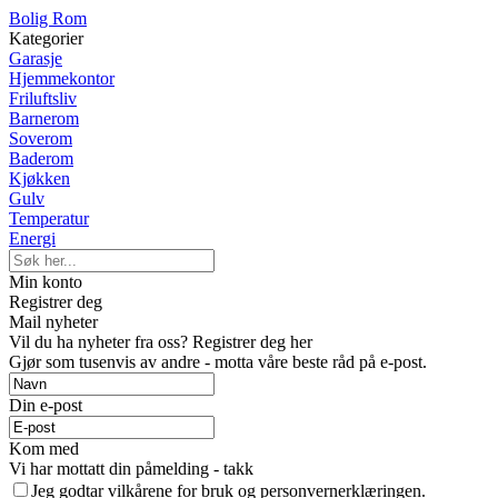
Bolig Rom
Kategorier
Garasje
Hjemmekontor
Friluftsliv
Barnerom
Soverom
Baderom
Kjøkken
Gulv
Temperatur
Energi
Min konto
Registrer deg
Mail nyheter
Vil du ha nyheter fra oss? Registrer deg her
Gjør som tusenvis av andre - motta våre beste råd på e-post.
Din e-post
Kom med
Vi har mottatt din påmelding - takk
Jeg godtar vilkårene for bruk og personvernerklæringen.