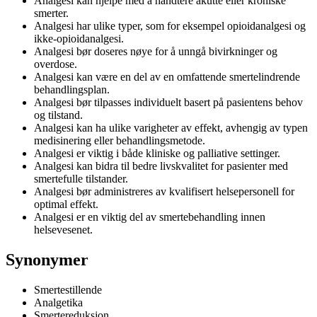
Analgesi kan hjelpe med å håndtere akutte eller kroniske
smerter.
Analgesi har ulike typer, som for eksempel opioidanalgesi og
ikke-opioidanalgesi.
Analgesi bør doseres nøye for å unngå bivirkninger og
overdose.
Analgesi kan være en del av en omfattende smertelindrende
behandlingsplan.
Analgesi bør tilpasses individuelt basert på pasientens behov
og tilstand.
Analgesi kan ha ulike varigheter av effekt, avhengig av typen
medisinering eller behandlingsmetode.
Analgesi er viktig i både kliniske og palliative settinger.
Analgesi kan bidra til bedre livskvalitet for pasienter med
smertefulle tilstander.
Analgesi bør administreres av kvalifisert helsepersonell for
optimal effekt.
Analgesi er en viktig del av smertebehandling innen
helsevesenet.
Synonymer
Smertestillende
Analgetika
Smertereduksjon