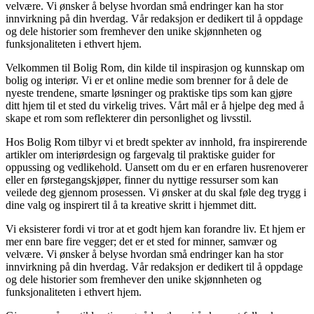
velvære. Vi ønsker å belyse hvordan små endringer kan ha stor
innvirkning på din hverdag. Vår redaksjon er dedikert til å oppdage
og dele historier som fremhever den unike skjønnheten og
funksjonaliteten i ethvert hjem.
Velkommen til Bolig Rom, din kilde til inspirasjon og kunnskap om
bolig og interiør. Vi er et online medie som brenner for å dele de
nyeste trendene, smarte løsninger og praktiske tips som kan gjøre
ditt hjem til et sted du virkelig trives. Vårt mål er å hjelpe deg med å
skape et rom som reflekterer din personlighet og livsstil.
Hos Bolig Rom tilbyr vi et bredt spekter av innhold, fra inspirerende
artikler om interiørdesign og fargevalg til praktiske guider for
oppussing og vedlikehold. Uansett om du er en erfaren husrenoverer
eller en førstegangskjøper, finner du nyttige ressurser som kan
veilede deg gjennom prosessen. Vi ønsker at du skal føle deg trygg i
dine valg og inspirert til å ta kreative skritt i hjemmet ditt.
Vi eksisterer fordi vi tror at et godt hjem kan forandre liv. Et hjem er
mer enn bare fire vegger; det er et sted for minner, samvær og
velvære. Vi ønsker å belyse hvordan små endringer kan ha stor
innvirkning på din hverdag. Vår redaksjon er dedikert til å oppdage
og dele historier som fremhever den unike skjønnheten og
funksjonaliteten i ethvert hjem.