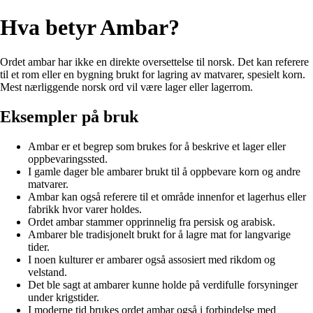
Hva betyr Ambar?
Ordet ambar har ikke en direkte oversettelse til norsk. Det kan referere
til et rom eller en bygning brukt for lagring av matvarer, spesielt korn.
Mest nærliggende norsk ord vil være lager eller lagerrom.
Eksempler på bruk
Ambar er et begrep som brukes for å beskrive et lager eller
oppbevaringssted.
I gamle dager ble ambarer brukt til å oppbevare korn og andre
matvarer.
Ambar kan også referere til et område innenfor et lagerhus eller
fabrikk hvor varer holdes.
Ordet ambar stammer opprinnelig fra persisk og arabisk.
Ambarer ble tradisjonelt brukt for å lagre mat for langvarige
tider.
I noen kulturer er ambarer også assosiert med rikdom og
velstand.
Det ble sagt at ambarer kunne holde på verdifulle forsyninger
under krigstider.
I moderne tid brukes ordet ambar også i forbindelse med