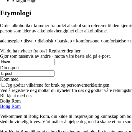
Straight edge
Etymologi
Ordet alkoholiker kommer fra ordet alkohol som refererer til den kjemis
person som lider av alkoholavhengighet eller alkoholisme.
adamseple
•
tilsyn
•
diabolsk
•
barskap
•
komfortsone
•
omforlatelse
•
Vil du ha nyheter fra oss? Registrer deg her
Gjør som tusenvis av andre - motta våre beste råd på e-post.
Din e-post
Kom med
Jeg godtar vilkårene for bruk og personvernerklæringen.
Ved å registrere deg mottar du nyheter fra oss og godtar våre retningsli
Bli kjent med oss
Bolig Rom
Bolig Rom
Velkommen til Bolig Rom, din kilde til inspirasjon og kunnskap om bolig 
sted du virkelig trives. Vårt mål er å hjelpe deg med å skape et rom som 
Hos Bolig Rom tilbyr vi et bredt spekter av innhold, fra inspirerende ar