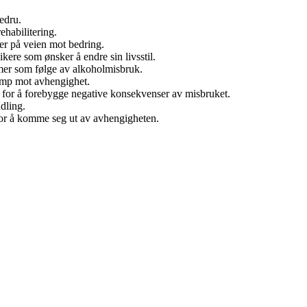
 edru.
ehabilitering.
ker på veien mot bedring.
kere som ønsker å endre sin livsstil.
mer som følge av alkoholmisbruk.
kamp mot avhengighet.
ere for å forebygge negative konsekvenser av misbruket.
dling.
 for å komme seg ut av avhengigheten.