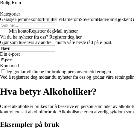
Bolig Rom
Kategorier
Garasje
Hjemmekontor
Friluftsliv
Barnerom
Soverom
Baderom
Kjøkken
G
Min konto
Registrer deg
Mail nyheter
Vil du ha nyheter fra oss? Registrer deg her
Gjør som tusenvis av andre - motta våre beste råd på e-post.
Din e-post
Kom med
Jeg godtar vilkårene for bruk og personvernerklæringen.
Ved å registrere deg mottar du nyheter fra oss og godtar våre retningsli
Hva betyr Alkoholiker?
Ordet alkoholiker brukes for å beskrive en person som lider av alkoholav
kontrollere sitt alkoholforbruk. Alkoholisme er en alvorlig sykdom som
Eksempler på bruk