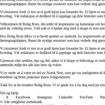
førstegangskjøper, finner du nyttige ressurser som kan veilede deg gjenno
Vi eksisterer fordi vi tror at et godt hjem kan forandre liv. Et hjem er
hverdag. Vår redaksjon er dedikert til å oppdage og dele historier som
Velkommen til Bolig Rom, din kilde til inspirasjon og kunnskap om bolig 
sted du virkelig trives. Vårt mål er å hjelpe deg med å skape et rom som 
Hos Bolig Rom tilbyr vi et bredt spekter av innhold, fra inspirerende ar
førstegangskjøper, finner du nyttige ressurser som kan veilede deg gjenno
Vi eksisterer fordi vi tror at et godt hjem kan forandre liv. Et hjem er
hverdag. Vår redaksjon er dedikert til å oppdage og dele historier som
Gjennom våre artikler, tips og råd, søker vi å skape et fellesskap av bo
støttende miljø der alle kan lære og vokse.
Vi er stolte av å være en del av Norsk Nett, som gir oss muligheten til å 
trendene og beste praksiser innen boligsektoren.
Takk for at du besøker Bolig Rom. Vi er glade for å ha deg med på reis
Del og hjelp
X
Facebook
Instagram
LinkedIn
YouTube
Pin
© Alle rettigheter forbeholdt.