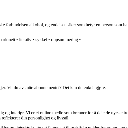
ke forbindelsen alkohol, og endelsen -iker som betyr en person som har 
marionett
•
iterativ
•
sykkel
•
oppsummering
•
njer. Vil du avslutte abonnementet? Det kan du enkelt gjøre.
og interiør. Vi er et online medie som brenner for å dele de nyeste tren
reflekterer din personlighet og livsstil.
tikler om interiørdesign og fargevalg til praktiske guider for oppussing