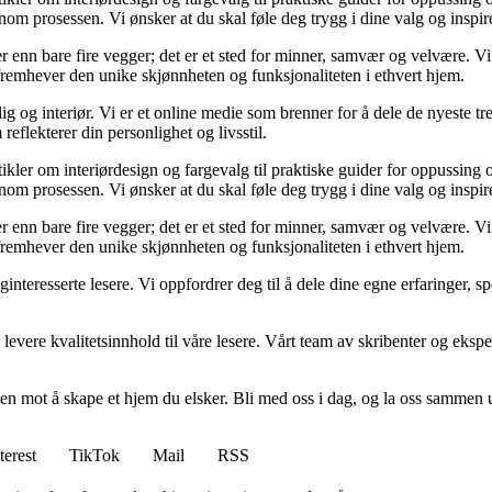
m prosessen. Vi ønsker at du skal føle deg trygg i dine valg og inspirert 
 mer enn bare fire vegger; det er et sted for minner, samvær og velvære.
 fremhever den unike skjønnheten og funksjonaliteten i ethvert hjem.
og interiør. Vi er et online medie som brenner for å dele de nyeste tren
reflekterer din personlighet og livsstil.
tikler om interiørdesign og fargevalg til praktiske guider for oppussing
m prosessen. Vi ønsker at du skal føle deg trygg i dine valg og inspirert 
 mer enn bare fire vegger; det er et sted for minner, samvær og velvære.
 fremhever den unike skjønnheten og funksjonaliteten i ethvert hjem.
liginteresserte lesere. Vi oppfordrer deg til å dele dine egne erfaringe
levere kvalitetsinnhold til våre lesere. Vårt team av skribenter og ekspert
en mot å skape et hjem du elsker. Bli med oss i dag, og la oss sammen 
terest
TikTok
Mail
RSS