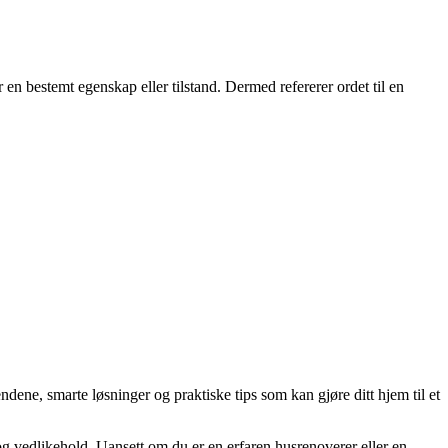
en bestemt egenskap eller tilstand. Dermed refererer ordet til en
dene, smarte løsninger og praktiske tips som kan gjøre ditt hjem til et
 og vedlikehold. Uansett om du er en erfaren husrenoverer eller en