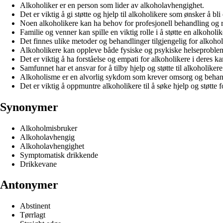
Alkoholiker er en person som lider av alkoholavhengighet.
Det er viktig å gi støtte og hjelp til alkoholikere som ønsker å bli
Noen alkoholikere kan ha behov for profesjonell behandling og r
Familie og venner kan spille en viktig rolle i å støtte en alkoholi
Det finnes ulike metoder og behandlinger tilgjengelig for alkoholi
Alkoholikere kan oppleve både fysiske og psykiske helseproble
Det er viktig å ha forståelse og empati for alkoholikere i deres 
Samfunnet har et ansvar for å tilby hjelp og støtte til alkoholik
Alkoholisme er en alvorlig sykdom som krever omsorg og behan
Det er viktig å oppmuntre alkoholikere til å søke hjelp og støtte
Synonymer
Alkoholmisbruker
Alkoholavhengig
Alkoholavhengighet
Symptomatisk drikkende
Drikkevane
Antonymer
Abstinent
Tørrlagt