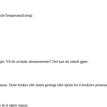
ulv
Temperatur
Energi
njer. Vil du avslutte abonnementet? Det kan du enkelt gjøre.
e. Dette brukes ofte innen geologi eller kjemi for å beskrive prosessen 
il et større masse.