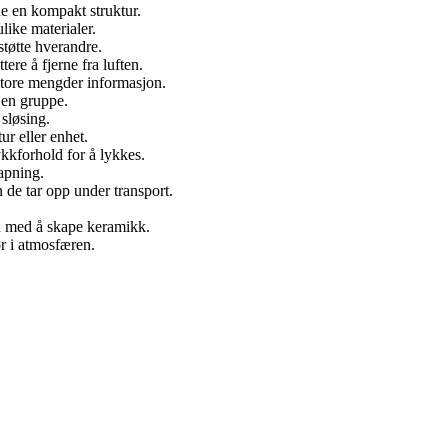
e en kompakt struktur.
like materialer.
tøtte hverandre.
ere å fjerne fra luften.
store mengder informasjon.
 en gruppe.
sløsing.
ur eller enhet.
kkforhold for å lykkes.
kapning.
 de tar opp under transport.
n med å skape keramikk.
r i atmosfæren.