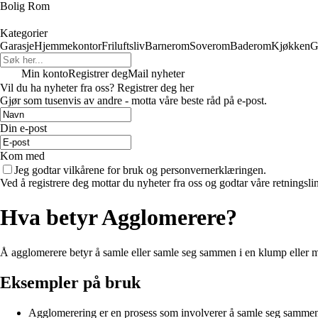
Bolig Rom
Kategorier
Garasje
Hjemmekontor
Friluftsliv
Barnerom
Soverom
Baderom
Kjøkken
G
Min konto
Registrer deg
Mail nyheter
Vil du ha nyheter fra oss? Registrer deg her
Gjør som tusenvis av andre - motta våre beste råd på e-post.
Din e-post
Kom med
Jeg godtar vilkårene for bruk og personvernerklæringen.
Ved å registrere deg mottar du nyheter fra oss og godtar våre retningsli
Hva betyr Agglomerere?
Å agglomerere betyr å samle eller samle seg sammen i en klump eller mass
Eksempler på bruk
Agglomerering er en prosess som involverer å samle seg sammen t