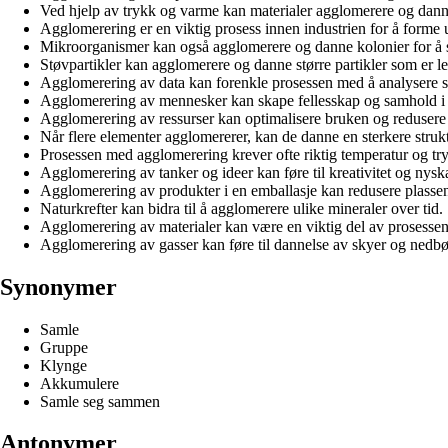
Ved hjelp av trykk og varme kan materialer agglomerere og dann
Agglomerering er en viktig prosess innen industrien for å forme u
Mikroorganismer kan også agglomerere og danne kolonier for å s
Støvpartikler kan agglomerere og danne større partikler som er lett
Agglomerering av data kan forenkle prosessen med å analysere 
Agglomerering av mennesker kan skape fellesskap og samhold i
Agglomerering av ressurser kan optimalisere bruken og redusere 
Når flere elementer agglomererer, kan de danne en sterkere strukt
Prosessen med agglomerering krever ofte riktig temperatur og try
Agglomerering av tanker og ideer kan føre til kreativitet og nys
Agglomerering av produkter i en emballasje kan redusere plassen
Naturkrefter kan bidra til å agglomerere ulike mineraler over tid.
Agglomerering av materialer kan være en viktig del av prosesse
Agglomerering av gasser kan føre til dannelse av skyer og nedbø
Synonymer
Samle
Gruppe
Klynge
Akkumulere
Samle seg sammen
Antonymer