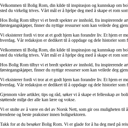
Velkommen til Bolig Rom, din kilde til inspirasjon og kunnskap om bolig 
sted du virkelig trives. Vårt mål er å hjelpe deg med å skape et rom som 
Hos Bolig Rom tilbyr vi et bredt spekter av innhold, fra inspirerende ar
førstegangskjøper, finner du nyttige ressurser som kan veilede deg gjenno
Vi eksisterer fordi vi tror at et godt hjem kan forandre liv. Et hjem er
hverdag. Vår redaksjon er dedikert til å oppdage og dele historier som
Velkommen til Bolig Rom, din kilde til inspirasjon og kunnskap om bolig 
sted du virkelig trives. Vårt mål er å hjelpe deg med å skape et rom som 
Hos Bolig Rom tilbyr vi et bredt spekter av innhold, fra inspirerende ar
førstegangskjøper, finner du nyttige ressurser som kan veilede deg gjenno
Vi eksisterer fordi vi tror at et godt hjem kan forandre liv. Et hjem er
hverdag. Vår redaksjon er dedikert til å oppdage og dele historier som
Gjennom våre artikler, tips og råd, søker vi å skape et fellesskap av bo
støttende miljø der alle kan lære og vokse.
Vi er stolte av å være en del av Norsk Nett, som gir oss muligheten til å 
trendene og beste praksiser innen boligsektoren.
Takk for at du besøker Bolig Rom. Vi er glade for å ha deg med på reis