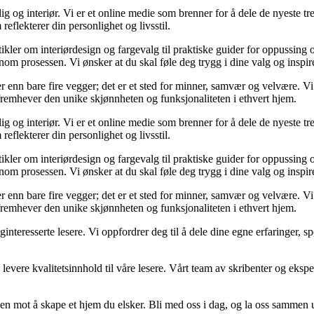
og interiør. Vi er et online medie som brenner for å dele de nyeste tren
reflekterer din personlighet og livsstil.
tikler om interiørdesign og fargevalg til praktiske guider for oppussing
m prosessen. Vi ønsker at du skal føle deg trygg i dine valg og inspirert 
 mer enn bare fire vegger; det er et sted for minner, samvær og velvære.
 fremhever den unike skjønnheten og funksjonaliteten i ethvert hjem.
og interiør. Vi er et online medie som brenner for å dele de nyeste tren
reflekterer din personlighet og livsstil.
tikler om interiørdesign og fargevalg til praktiske guider for oppussing
m prosessen. Vi ønsker at du skal føle deg trygg i dine valg og inspirert 
 mer enn bare fire vegger; det er et sted for minner, samvær og velvære.
 fremhever den unike skjønnheten og funksjonaliteten i ethvert hjem.
liginteresserte lesere. Vi oppfordrer deg til å dele dine egne erfaringe
levere kvalitetsinnhold til våre lesere. Vårt team av skribenter og ekspert
en mot å skape et hjem du elsker. Bli med oss i dag, og la oss sammen 