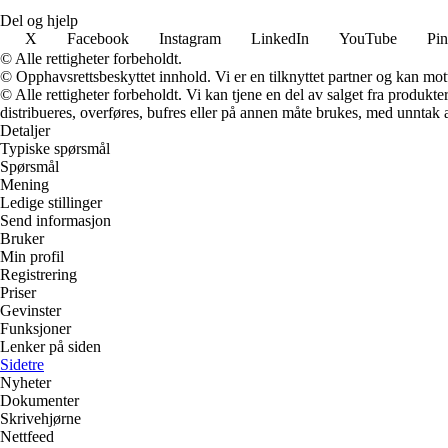
Del og hjelp
X
Facebook
Instagram
LinkedIn
YouTube
Pin
© Alle rettigheter forbeholdt.
© Opphavsrettsbeskyttet innhold. Vi er en tilknyttet partner og kan motta
© Alle rettigheter forbeholdt. Vi kan tjene en del av salget fra produk
distribueres, overføres, bufres eller på annen måte brukes, med unntak av
Detaljer
Typiske spørsmål
Spørsmål
Mening
Ledige stillinger
Send informasjon
Bruker
Min profil
Registrering
Priser
Gevinster
Funksjoner
Lenker på siden
Sidetre
Nyheter
Dokumenter
Skrivehjørne
Nettfeed