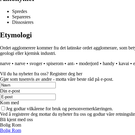
Spredes
Separeres
Dissosieres
Etymologi
Ordet agglomerere kommer fra det latinske ordet agglomerare, som betyr 
geologi eller kjemisk industri.
narve
•
narve
•
svoger
•
spiserom
•
ant-
•
moderjord
•
handy
•
kavai
•
e
Vil du ha nyheter fra oss? Registrer deg her
Gjør som tusenvis av andre - motta våre beste råd på e-post.
Din e-post
Kom med
Jeg godtar vilkårene for bruk og personvernerklæringen.
Ved å registrere deg mottar du nyheter fra oss og godtar våre retningsli
Bli kjent med oss
Bolig Rom
Bolig Rom