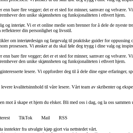
 mer enn bare fire vegger; det er et sted for minner, samvær og velvære.
 fremhever den unike skjønnheten og funksjonaliteten i ethvert hjem.
og interiør. Vi er et online medie som brenner for å dele de nyeste tren
reflekterer din personlighet og livsstil.
tikler om interiørdesign og fargevalg til praktiske guider for oppussing
m prosessen. Vi ønsker at du skal føle deg trygg i dine valg og inspirert 
 mer enn bare fire vegger; det er et sted for minner, samvær og velvære.
 fremhever den unike skjønnheten og funksjonaliteten i ethvert hjem.
liginteresserte lesere. Vi oppfordrer deg til å dele dine egne erfaringe
levere kvalitetsinnhold til våre lesere. Vårt team av skribenter og ekspert
en mot å skape et hjem du elsker. Bli med oss i dag, og la oss sammen 
terest
TikTok
Mail
RSS
 inntekter fra utvalgte kjøp gjort via nettstedet vårt.