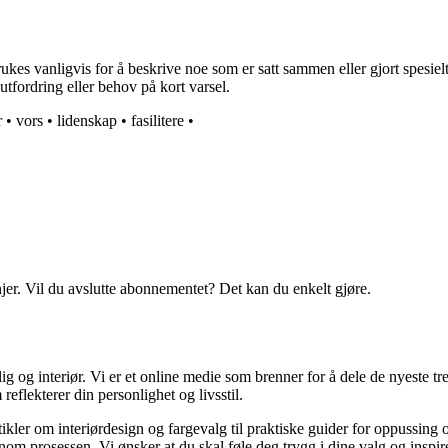
rukes vanligvis for å beskrive noe som er satt sammen eller gjort spesiel
utfordring eller behov på kort varsel.
r
•
vors
•
lidenskap
•
fasilitere
•
njer. Vil du avslutte abonnementet? Det kan du enkelt gjøre.
og interiør. Vi er et online medie som brenner for å dele de nyeste tren
reflekterer din personlighet og livsstil.
tikler om interiørdesign og fargevalg til praktiske guider for oppussing
m prosessen. Vi ønsker at du skal føle deg trygg i dine valg og inspirert 