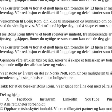
Vi eksisterer fordi vi tror at et godt hjem kan forandre liv. Et hjem er
hverdag. Vår redaksjon er dedikert til å oppdage og dele historier som
Velkommen til Bolig Rom, din kilde til inspirasjon og kunnskap om bolig 
sted du virkelig trives. Vårt mål er å hjelpe deg med å skape et rom som 
Hos Bolig Rom tilbyr vi et bredt spekter av innhold, fra inspirerende ar
førstegangskjøper, finner du nyttige ressurser som kan veilede deg gjenno
Vi eksisterer fordi vi tror at et godt hjem kan forandre liv. Et hjem er
hverdag. Vår redaksjon er dedikert til å oppdage og dele historier som
Gjennom våre artikler, tips og råd, søker vi å skape et fellesskap av bo
støttende miljø der alle kan lære og vokse.
Vi er stolte av å være en del av Norsk Nett, som gir oss muligheten til å 
trendene og beste praksiser innen boligsektoren.
Takk for at du besøker Bolig Rom. Vi er glade for å ha deg med på reis
Del og hjelp
X
Facebook
Instagram
LinkedIn
YouTube
Pin
© Alle rettigheter forbeholdt.
© Opphavsrettsbeskyttet innhold. Vi er en tilknyttet partner og kan motta