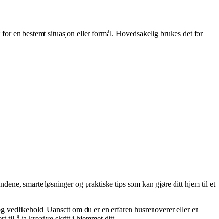
t for en bestemt situasjon eller formål. Hovedsakelig brukes det for
dene, smarte løsninger og praktiske tips som kan gjøre ditt hjem til et
 og vedlikehold. Uansett om du er en erfaren husrenoverer eller en
til å ta kreative skritt i hjemmet ditt.