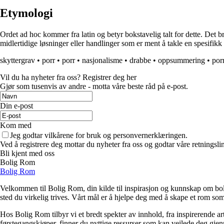
Etymologi
Ordet ad hoc kommer fra latin og betyr bokstavelig talt for dette. Det b
midlertidige løsninger eller handlinger som er ment å takle en spesifikk 
skyttergrav
•
porr
•
porr
•
nasjonalisme
•
drabbe
•
oppsummering
•
por
Vil du ha nyheter fra oss? Registrer deg her
Gjør som tusenvis av andre - motta våre beste råd på e-post.
Din e-post
Kom med
Jeg godtar vilkårene for bruk og personvernerklæringen.
Ved å registrere deg mottar du nyheter fra oss og godtar våre retningsli
Bli kjent med oss
Bolig Rom
Bolig Rom
Velkommen til Bolig Rom, din kilde til inspirasjon og kunnskap om bolig 
sted du virkelig trives. Vårt mål er å hjelpe deg med å skape et rom som 
Hos Bolig Rom tilbyr vi et bredt spekter av innhold, fra inspirerende ar
førstegangskjøper, finner du nyttige ressurser som kan veilede deg gjenno