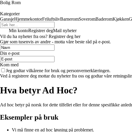
Bolig Rom
Kategorier
Garasje
Hjemmekontor
Friluftsliv
Barnerom
Soverom
Baderom
Kjøkken
G
Min konto
Registrer deg
Mail nyheter
Vil du ha nyheter fra oss? Registrer deg her
Gjør som tusenvis av andre - motta våre beste råd på e-post.
Din e-post
Kom med
Jeg godtar vilkårene for bruk og personvernerklæringen.
Ved å registrere deg mottar du nyheter fra oss og godtar våre retningsli
Hva betyr Ad Hoc?
Ad hoc betyr på norsk for dette tilfellet eller for denne spesifikke anled
Eksempler på bruk
Vi må finne en ad hoc løsning på problemet.