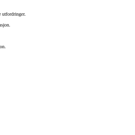
 utfordringer.
asjon.
jon.